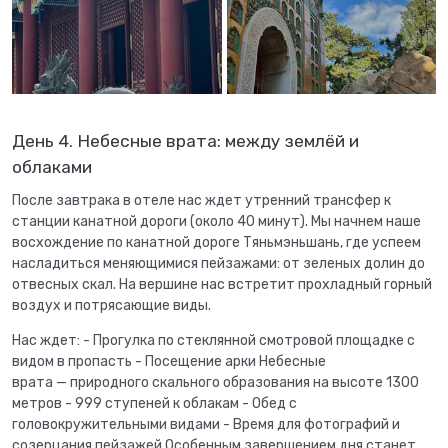
День 4. Небесные врата: между землёй и
облаками
После завтрака в отеле нас ждет утренний трансфер к
станции канатной дороги (около 40 минут). Мы начнем наше
восхождение по канатной дороге Тяньмэньшань, где успеем
насладиться меняющимися пейзажами: от зеленых долин до
отвесных скал. На вершине нас встретит прохладный горный
воздух и потрясающие виды.
Нас ждет: - Прогулка по стеклянной смотровой площадке с
видом в пропасть - Посещение арки Небесные
врата — природного скального образования на высоте 1300
метров - 999 ступеней к облакам - Обед с
головокружительными видами - Время для фотографий и
созерцания пейзажей Особенным завершением дня станет