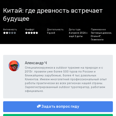
Китай: где древность встречает
будущее
Активность
Комфорт
Длительность
Даты тура
Проживание
9 дней
4 апреля 2026 +
Гостевые домики,
ещё 2 даты
Отели 4*,
Глэмпинги
Александр Ч
Специализируемся в outdoor туризме на природе и с
2013г. провели уже более 500 туров по России и
ближайшему зарубежью, более 4 тыс довольных
Клиентов. Имеем многолетний профессиональный опыт
работы практически во всех регионах нашей страны.
Зареегистрированный outdoor туроператор, работаем
официально.
Задать вопрос гиду