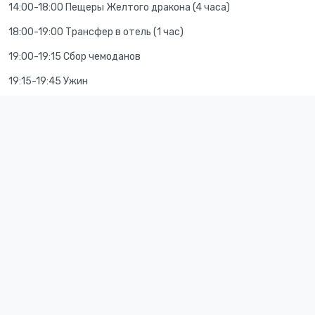
14:00-18:00 Пещеры Желтого дракона (4 часа)
18:00-19:00 Трансфер в отель (1 час)
19:00-19:15 Сбор чемоданов
19:15-19:45 Ужин
19:45-20:45 Трансфер в аэропорт (1 час)
23:25-01:35 Перелет в Шанхай (2,1 часа)
02:00-03:00 Трансфер в отель, заселение
из-за возможных изменений в расписании рейсов, время
перелёта/переезда может быть скорректировано