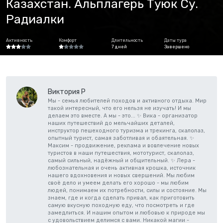
Казахстан. Альплагерь Туюк Су.
Радиалки
Активность
Комфорт
Длительность
Даты тура
7 дней
Завершено
Виктория Р
Мы - семья любителей походов и активного отдыха. Мир
такой интересный, что его нельзя не изучать! И мы
делаем это вместе. А мы - это... ✨ Вика - организатор
наших путешествий до мельчайших деталей,
инструктор пешеходного туризма и трекинга, скалолаз,
опытный турист, самая заботливая и обаятельная. ✨
Максим - продвижение, реклама и вовлечение новых
туристов в наши путешествия, мототурист, скалолаз,
самый сильный, надёжный и общительный. ✨ Лера -
любознательная и очень активная крошка, источник
нашего вдохновения и новых свершений. Мы любим
своё дело и умеем делать его хорошо - мы любим
людей, понимаем их потребности, силы и состояние. Мы
знаем, где и когда сделать привал, как приготовить
самую вкусную походную еду, что посмотреть и где
замедлиться. И нашим опытом и любовью к природе мы
с удовольствием делимся с вами. Никакой магии -