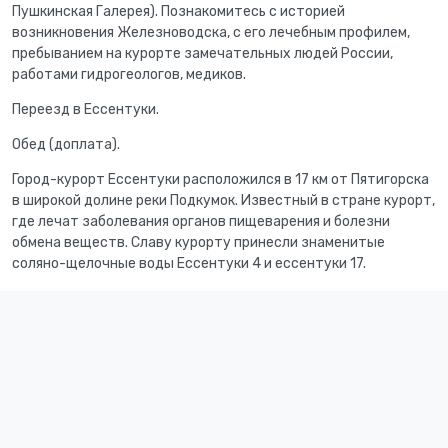
Пушкинская Галерея). Познакомитесь с историей
возникновения Железноводска, с его лечебным профилем,
пребыванием на курорте замечательных людей России,
работами гидрогеологов, медиков.
Переезд в Ессентуки.
Обед (доплата).
Город-курорт Ессентуки расположился в 17 км от Пятигорска
в широкой долине реки Подкумок. Известный в стране курорт,
где лечат заболевания органов пищеварения и болезни
обмена веществ. Славу курорту принесли знаменитые
соляно-щелочные воды Ессентуки 4 и ессентуки 17.
Туристы узнают интересные сведения из истории открытия
основных минеральных источников в долине у горы
Щелочной, увидят современный курорт младший по возрасту,
но мощный по емкости, ознакомятся с некоторыми
уникальными архитектурными сооружениями, побывают в
прекрасных лечебных парках.
Возвращение в отель. Свободное время.