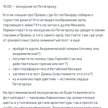
15:00 — экскурсия по Пятигорску.
Кто не слышал про Провал, где Остап Бендер собирал с
туристов деньги? Кто не видел изображение орла,
терзающего змею? Кто не читал о дуэли Михаила
Лермонтова? А на экскурсии по Пятигорску вы увидите своим
глазами и Провал, и того самого орла, постоите там, где упал
от рокового выстрела знаменитый поэт, а ещё:
пройдёте вдоль Академической галереи (почему она
академическая?)
погуляете по склону горы Горячей (так она
действительно горячая или нет?)
сфотографируетесь в Китайской беседке
заглянете в грот Дианы (а вы помните, кто это?)
ну и конечно парк Цветник — истинное сердце
Пятигорска
На протяжении всей экскурсии вы не будете выключать
фотоаппарат — панорамы Кавказских гор, романтичные
цветы и утончённые детали архитектуры так и просятся,
чтобы их сфотографировали. Экскурсовод расскажет вам о