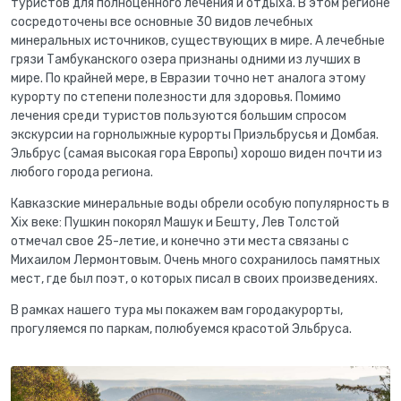
туристов для полноценного лечения и отдыха. В этом регионе
сосредоточены все основные 30 видов лечебных
минеральных источников, существующих в мире. А лечебные
грязи Тамбуканского озера признаны одними из лучших в
мире. По крайней мере, в Евразии точно нет аналога этому
курорту по степени полезности для здоровья. Помимо
лечения среди туристов пользуются большим спросом
экскурсии на горнолыжные курорты Приэльбрусья и Домбая.
Эльбрус (самая высокая гора Европы) хорошо виден почти из
любого города региона.
Кавказские минеральные воды обрели особую популярность в
Xix веке: Пушкин покорял Машук и Бешту, Лев Толстой
отмечал свое 25-летие, и конечно эти места связаны с
Михаилом Лермонтовым. Очень много сохранилось памятных
мест, где был поэт, о которых писал в своих произведениях.
В рамках нашего тура мы покажем вам городакурорты,
прогуляемся по паркам, полюбуемся красотой Эльбруса.