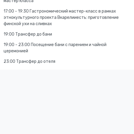
мастер класса
17:00 - 19:30
Гастрономический мастер-класс в рамках
этнокультурного проекта Вкарелииесть: приготовление
финской ухи на сливках
19:00 Трансфер до бани
19:00 - 23:00 Посещение бани с парением и чайной
церемонией
23:00 Трансфер до отеля
Экскурсия по Петрозаводску, гастрономический мастер-
класс в рамках этнокультурного проекта Вкарелииесть
В этот день в Петрозаводске у нас будет небольшая
экскурсия по проспекту Ленина и Онежской набережной
с прекрасными видами на Онежское озеро и необычными
скульптурами с разных концов света.
На мастер-классе Вы освоите приготовление вкуснейшей
финской ухи на сливках в чудесном атмосферном месте!
Ею же плотно пообедаете. Если в туре будут дети, они