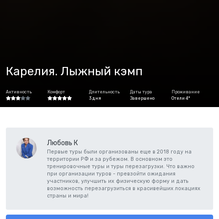
Карелия. Лыжный кэмп
Активность
Комфорт
Длительность
Даты тура
Проживание
3 дня
Завершено
Отели 4*
Любовь К
Первые туры были организованы еще в 2018 году на
территории РФ и за рубежом. В основном это
тренировочные туры и туры перезагрузки. Что важно
при организации туров - превзойти ожидания
участников, улучшить их физическую форму и дать
возможность перезагрузиться в красивейших локациях
страны и мира!