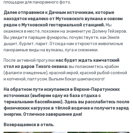
площадки для панорамного фото.
Далее отправимся к Дачным источникам, которые
находятся недалеко от Мутновского вулкана и совсем
рядом с Мутновской геотермальной станцией.
Мы
окажемся в месте, похожем на знаменитую Долину Гейзеров.
Вы увидите парящие фумаролы, почувствуете, как Земля
дышит, бурлит, парит. Отсюда нам откроются живописные
панорамные виды на вулканы, луга и снежники.
После активной прогулки
нас будет ждать камчатский
стол из даров Тихого океана:
вы полакомитесь крабом
(фаланги очищенные), красной икрой, красной рыбой солёной
и копченой, палтусом. Выпьем бокал шампанского!
На обратном пути искупаемся в Верхне-Паратунских
источниках (выберем одну из база отдыха с
термальными бассейнами). Здесь вы расслабитесь после
физических нагрузок в тёплой водичке и получите заряд
энергии. Отличное завершение дня!
Возвращаемся в отель.