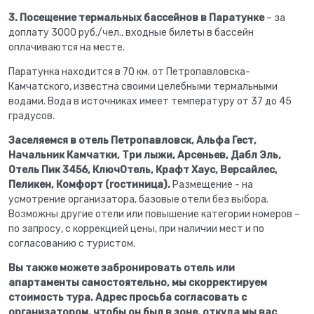
3. Посещение термальных бассейнов в Паратунке
– за
доплату 3000 руб./чел., входные билеты в бассейн
оплачиваются на месте.
Паратунка находится в 70 км. от Петропавловска-
Камчатского, известна своими целебными термальными
водами. Вода в источниках имеет температуру от 37 до 45
градусов.
Заселяемся в отель Петропавловск, Альфа Гест,
Начальник Камчатки, Три лыжи, Арсеньев, Дабл Эль,
Отель Пик 3456, КлючОтель, Крафт Хаус, Версайлес,
Пеликен, Комфорт (гостиница).
Размещение - на
усмотрение организатора, базовые отели без выбора.
Возможны другие отели или повышение категории номеров –
по запросу, с коррекцией цены, при наличии мест и по
согласованию с туристом.
Вы также можете забронировать отель или
апартаменты самостоятельно, мы скорректируем
стоимость тура. Адрес просьба согласовать с
организатором, чтобы он был в зоне, откуда мы вас