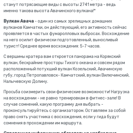
станут потрясающие виды с высоты 2741 метра - ведь
именно такова высота Авачинского вулкана!*
Вулкан Авача
- один из самых зрелищных домашних
вулканов Камчатки, он действующий, его активность сейчас
проявляется в частых фумаролловых выбросах. Восхождение
на него осилит физически подготовленный, выносливый
турист! Среднее время восхождения: 5-7 часов.
С вершины кратера вам откроется панорама на Корякский
вулкан, бескрайние просторы Тихого океана и совсем рядом
расположенный потухший вулкан Козельский, Авачинскую
губу, город Петропавловск- Камчатский, вулкан Вилючинский,
Налычевскую Долину.
Просьба соизмерить свои физические возможности! Нагрузка
на восхождении - не равно тренировкам в фитнес-зале! В
случае сомнений, какую программу дня выбрать -
проконсультируйтесь с организатором. Оставляем за собой
право снять участника с восхождения, если у гида будут
сомнения в прохождении им маршрута.