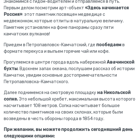
Знакомимся с гидом-водителем и отправляемся в путь.
Первым делом посмотрим арт-объект
«Здесь начинается
Россия»
: этот памятник посвящен медведице с
медвежонком, которые отлиты в натуральную величину.
Памятник установлен на фоне панорамы сразу пяти
камчатских вулканов!
Приедем в Петропавловск-Камчатский, где
пообедаем
в
формате перекуса и выпьем горячие чай или кофе.
Прогуляемся в центре города вдоль набережной
Авачинской
бухты
. Вдохнем запах океана, послушаем рассказ об истории
Камчатки, увидим основные достопримечательности
Петропавловска-Камчатского.
Далее поднимемся на смотровую площадку
на Никольской
сопке.
Это небольшой хребет, максимальная высота которого
насчитывает 108 метров. Сопка насчитывает большое
количество памятников на своих склонах, которые были
возведены в честь обороны города в 1854 году.
При желании, вы можете продолжить сегодняшний день
следующими опциями: