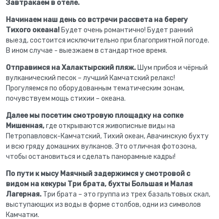
Завтракаем в отеле.
Начинаем наш день со встречи рассвета на берегу
Тихого океана!
Будет очень романтично! Будет ранний
выезд, состоится исключительно при благоприятной погоде.
В ином случае - выезжаем в стандартное время.
Отправимся на Халактырский пляж.
Шум прибоя и чёрный
вулканический песок – лучший Камчатский релакс!
Прогуляемся по оборудованным тематическим зонам,
почувствуем мощь стихии – океана.
Далее мы посетим смотровую площадку на сопке
Мишенная,
где открываются живописные виды на
Петропавловск-Камчатский, Тихий океан, Авачинскую бухту
и всю гряду домашних вулканов. Это отличная фотозона,
чтобы остановиться и сделать панорамные кадры!
По пути к мысу Маячный задержимся у смотровой с
видом на кекуры Три брата, бухты Большая и Малая
Лагерная.
Три брата – это группа из трех базальтовых скал,
выступающих из воды в форме столбов, одни из символов
Камчатки.