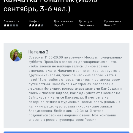
сентябрь, 3-6 чел.)
Активность
Комфорт
Длительность
Даты тура
Проживание
8 дней
Завершено
Отели 3*
Наталья З
Созвоны: 11:00-20:00 по времени Москвы, понедельник-
суббота. Просьба о созвонах договариваться в чате,
чтобы звонки не накладывались. В иное время -
отвечаем в чате. Наличие мест не синхронизируется с
другими каналами, просьба наличие запрашивать в
чате! 15 лет работаю тревел-агентом и организатором
путешествий. Сама была в 62 странах: залезала на
ледники Исландии, восторгалась храмами Камбоджи и
своими глазами видела, как люди улетают в космос на
Байконуре и на мысе Канаверал. Я смотрела на
северное сияние в Мурманске, восхищалась дюнами в
Калининграде, чувствовала тихооканские запахи
Владивостока. Люблю зимний Сочи. Я готова
поделиться своими эмоциями с вами. Моя компания
внесена в реестр туроператоров России.