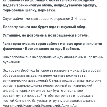
Справочная информация: обязательно необходимо
надеть треккинговую обувь, непродуваемую одежду,
термобелье, шапку, перчатки.
Спуск займет меньше времени, в среднем 3-4 часа.
После трекинга нас будет ждать вкусный обед.
Уставшие, но довольные, возвращаемся в отель.
*альтернатива, которая займет меньше времени и легче
физически - Восхождение на гору Верблюд.
Она расположена на перевале между Авачинским и Корякским
вулканами.
Экструзия Верблюд (второе ее название – скала Двугорбая)
образовалась выдавливанием магмы в результате
вулканических извержений. Открывающиеся виды никого не
оставят равнодушными: неповторимый вулканический
ансамбль горных гигантов, как будто специально
воздвигнутых природой, чтобы встречать и провожать
гостей Камчатки. Вы увидите группу домашних вулканов:
Авачинский, Корякский, Козельский, Арик и Ааг.