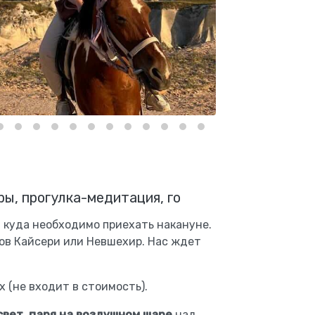
ры, прогулка-медитация, го
, куда необходимо приехать накануне.
ов Кайсери или Невшехир. Нас ждет
 (не входит в стоимость).
свет, паря на воздушном шаре
над