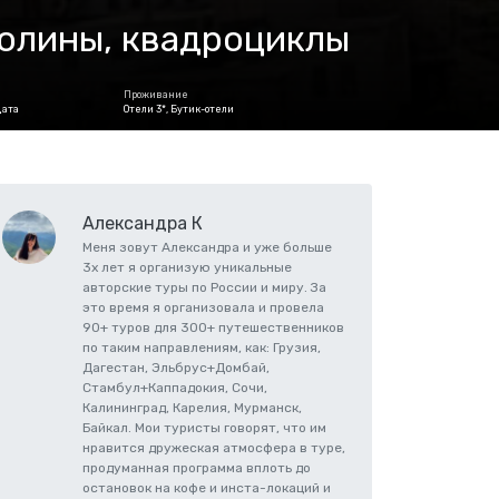
долины, квадроциклы
Проживание
дата
Отели 3*, Бутик-отели
Александра К
Меня зовут Александра и уже больше
3х лет я организую уникальные
авторские туры по России и миру. За
это время я организовала и провела
90+ туров для 300+ путешественников
по таким направлениям, как: Грузия,
Дагестан, Эльбрус+Домбай,
Стамбул+Каппадокия, Сочи,
Калининград, Карелия, Мурманск,
Байкал. Мои туристы говорят, что им
нравится дружеская атмосфера в туре,
продуманная программа вплоть до
остановок на кофе и инста-локаций и