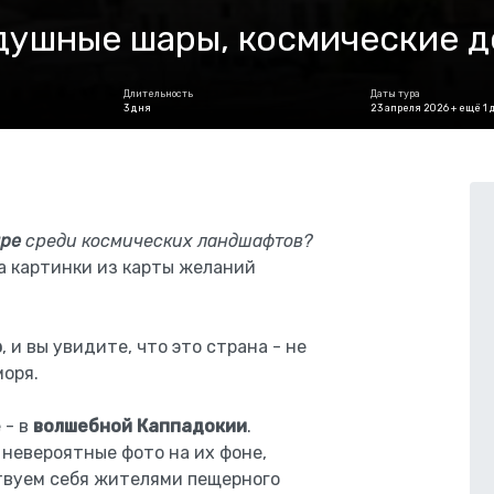
душные шары, космические 
Длительность
Даты тура
3 дня
23 апреля 2026 + ещё 1 
аре
среди космических ландшафтов?
а картинки из карты желаний
ю
, и вы увидите, что это страна - не
моря.
 - в
волшебной Каппадокии
.
невероятные фото на их фоне,
твуем себя жителями пещерного