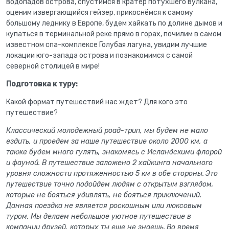
водопадов острова, спустимся в кратер потухшего вулкана,
оценим извергающийся гейзер, прикоснёмся к самому
большому леднику в Европе, будем хайкать по долине дымов и
купаться в терминальной реке прямо в горах, почилим в самом
известном спа-комплексе Голубая лагуна, увидим лучшие
локации юго-запада острова и познакомимся с самой
северной столицей в мире!
Подготовка к туру:
Какой формат путешествий нас ждет? Для кого это
путешествие?
Классический молодежный роад-трип, мы будем не мало
ездить, и проедем за наше путешествие около 2000 км, а
также будем много гулять, знакомясь с Исландскими флорой
и фауной. В путешествие заложено 2 хайкинга начального
уровня сложности протяженностью 5 км в обе стороны.
Это
путешествие точно подойдем людям с открытым взглядом,
которые не бояться удивлять, не бояться приключений.
Данная поездка не является роскошным или люксовым
туром. Мы делаем небольшое уютное путешествие в
компании друзей, которых ты еще не знаешь.
Во время