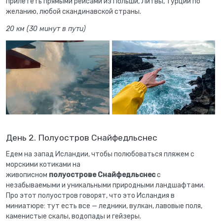
прилететь прямыми рейсами из Польши, Литвы, Турции по
желанию, любой скандинавской страны.
20 км (30 минут в пути)
День 2. Полуостров Снайфедльснес
Едем на запад Исландии, чтобы полюбоваться пляжем с
морскими котиками на
живописном
полуострове
Снайфедльсне
с
с
незабываемыми и уникальными природными ландшафтами.
Про этот полуостров говорят, что это Исландия в
миниатюре: тут есть все — ледники, вулкан, лавовые поля,
каменистые скалы, водопады и гейзеры.