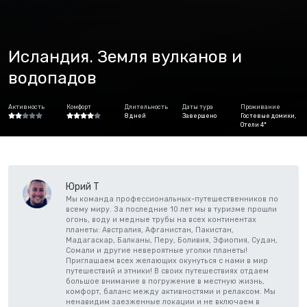
Исландия. Земля вулканов и
водопадов
Активность
Комфорт
Длительность
Даты тура
Проживание
8 дней
Завершено
Гостевые домики,
Отели 4*
Юрий Т
Мы команда профессиональных-путешественников по
всему миру. За последние 10 лет мы в туризме прошли
огонь, воду и медные трубы на всех континентах
планеты: Австралия, Афганистан, Пакистан,
Мадагаскар, Балканы, Перу, Боливия, Эфиопия, Судан,
Сомали и другие невероятные уголки планеты!
Приглашаем всех желающих окунуться с нами в мир
путешествий и этники! В своих путешествиях отдаем
большое внимание в погружение в местную жизнь,
комфорт, баланс между активностями и релаксом. Мы
ненавидим заезженные локации и не включаем в