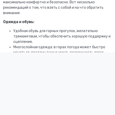
максимально комфортно и безопасно. Вот несколько
рекомендаций о том, что взять с собой и на что обратить
внимание:
Одежда и обувь:
Удобная обувь для горных прогулок, желательно
треккинговая, чтобы обеспечить хорошую поддержку и
сцепление.
Многослойная одежда: в горах погода может быстро
меняться, поэтому важно иметь возможность легко
регулировать тепло. Включите в гардероб теплую
куртку, водонепроницаемую ветровку, и свитер или
флисовую кофту.
Головной убор и солнцезащитные очки для защиты от
солнца, особенно если вы планируете длительное
пребывание на открытом воздухе, а так же
солнезащитные средства.