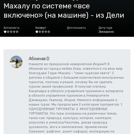
Махалу по системе «все
включено» (на машине) - из Дели
Активность
Комфорт
Длительность
Даты тура
Завершено
Абхинав D
Намасте из прекрасной невероятной Индии!!! Я
Абхинав из города любви Агры, известного на весь мир
благодаря Тадж-Махалу - "семи чудесам света". С
детства я общался с большим количеством иностранных
туристов, поэтому я решил, почему бы не сделать
туризм своей профессией. Я получил степень
бакалавра в области управления туризмом и аспиранта
в области управления туризмом в Университете
Дживаджи, Гвалиор, Индия. Немного информации о
наших турах: Мы предлагаем 2 категории турпакетов: 1.
ОДНОДНЕВНЫЕ ТУРПАКЕТЫ. 2. МНОГОДНЕВНЫЕ
ТУРПАКЕТЫ. Эти туры основаны на различных темах,
таких как: природа, культура, история, наследие,
искусство и ремесла/текстиль, дикая природа,
духовность, йога и омоложение, приключения
(треккинг, рафтинг, джип-сафари), экспедиции по