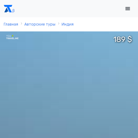
Главная
Авторские туры
Индия
189 $