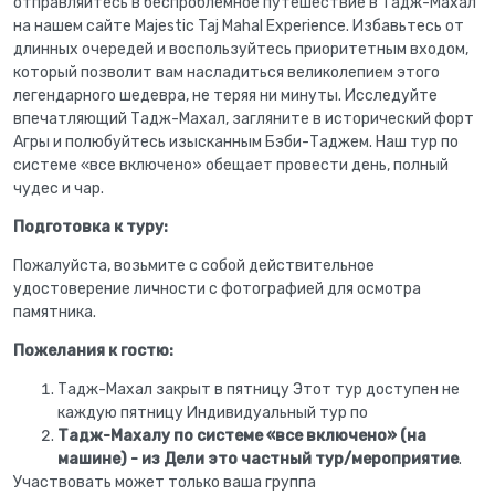
отправляйтесь в беспроблемное путешествие в Тадж-Махал
на нашем сайте Majestic Taj Mahal Experience. Избавьтесь от
длинных очередей и воспользуйтесь приоритетным входом,
который позволит вам насладиться великолепием этого
легендарного шедевра, не теряя ни минуты. Исследуйте
впечатляющий Тадж-Махал, загляните в исторический форт
Агры и полюбуйтесь изысканным Бэби-Таджем. Наш тур по
системе «все включено» обещает провести день, полный
чудес и чар.
Подготовка к туру:
Пожалуйста, возьмите с собой действительное
удостоверение личности с фотографией для осмотра
памятника.
Пожелания к гостю:
Тадж-Махал закрыт в пятницу Этот тур доступен не
каждую пятницу Индивидуальный тур по
Тадж-Махалу по системе «все включено» (на
машине) - из Дели это частный тур/мероприятие
.
Участвовать может только ваша группа