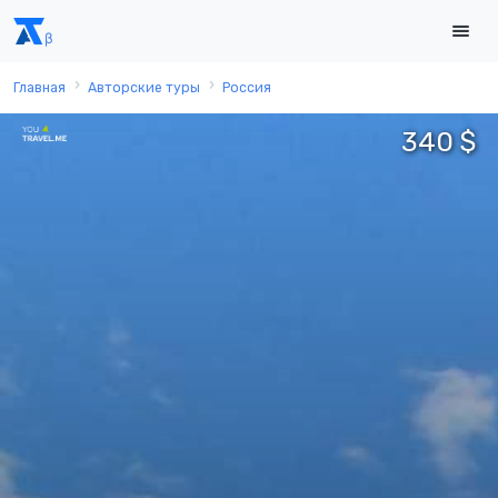
Главная
Авторские туры
Россия
340 $