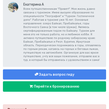
Екатерина А
Всем путешественникам "Привет!". Моя жизнь давно
связана с туризмом. Имею высшее образование по
специальности "География" и "Туризм. Гостиничное
дело". Работаю в туризме уже 15 лет. Основные
направления: озеро Байкал, Прибайкалье, горы
Восточного Саяна (в том числе Шумак). Являюсь
сертифицированным гидом по Байкалу. Туризм для
меня это не только работа, но и любимое хобби. Я
активно путешествию по родному сибирскому краю:
Байкал, Прибайкалье и Респ. Бурятия, Иркутская
область. Периодически поднимаюсь в горы, сплавляюсь
по горным рекам, катаюсь на горных и беговых лыжах,
путешествую на автомобиле. Организую для вас яркое
путешествие, учту все ваши пожелания, отправлю вас в
тур, в который бы отправилась с удовольствием и сама!
Задать вопрос гиду
Перейти к бронированию