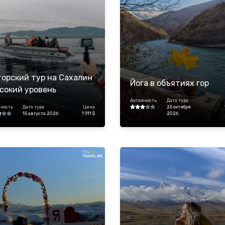
орский тур на Сахалин
Йога в объятиях гор
сокий уровень
форта,мини-группа)
Активность
Дата тура
ность
Дата тура
Цена
25 октября
15 августа 2026
1 911 $
2026