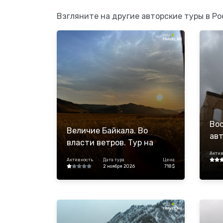
Взгляните на другие авторские туры в Ро
Вос
Величие Байкала. Во
авт
власти ветров. Тур на
Ту
осенние праздники
Актив
Активность
Дата тура
Цена
2 ноября 2026
718 $