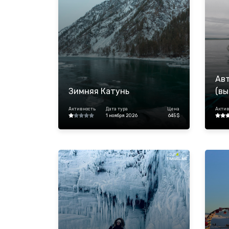
Авт
Зимняя Катунь
(вы
ком
Активность
Дата тура
Цена
Актив
1 ноября 2026
645 $