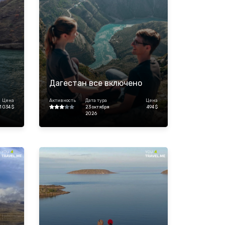
Дагестан все включено
Цена
Активность
Дата тура
Цена
1 034 $
23 октября
494 $
2026