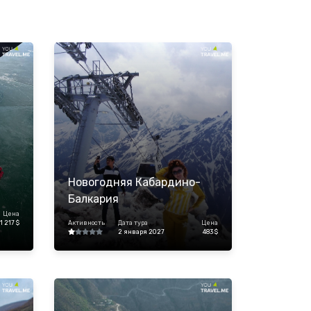
Новогодняя Кабардино-
Балкария
Цена
1 217 $
Активность
Дата тура
Цена
2 января 2027
483 $