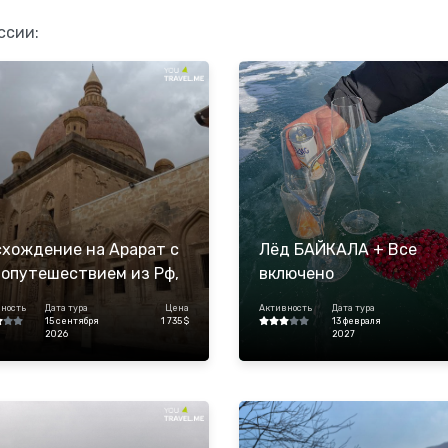
ссии:
хождение на Арарат с
Лёд БАЙКАЛА + Все
опутешествием из Рф,
включено
рция
ность
Дата тура
Цена
Активность
Дата тура
15 сентября
1 735 $
13 февраля
2026
2027