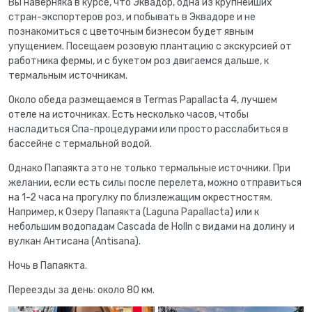
Вы наверняка в курсе, что Эквадор, одна из крупнейших
стран-экспортеров роз, и побывать в Эквадоре и не
познакомиться с цветочным бизнесом будет явным
упущением. Посещаем розовую плантацию с экскурсией от
работника фермы, и с букетом роз двигаемся дальше, к
термальным источникам.
Около обеда размещаемся в Termas Papallacta 4, лучшем
отеле на источниках. Есть несколько часов, чтобы
насладиться Спа-процедурами или просто расслабиться в
бассейне с термальной водой.
Однако Папаякта это не только термальные источники. При
желании, если есть силы после перелета, можно отправиться
на 1-2 часа на прогулку по близлежащим окрестностям.
Например, к Озеру Папаякта (Laguna Papallacta) или к
небольшим водопадам Cascada de Holln с видами на долину и
вулкан Антисана (Antisana).
Ночь в Папаякта.
Переезды за день: около 80 км.