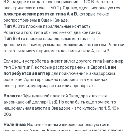
В Эквадоре стандартное напряжение — 120 В. Частота
электрического тока — 60 Гц. Однако, здесь используются
электрические розетки типа A и B
, которые также
распространены в Сша и Канаде:
Тип A:
Это плоские параллельные контакты.
Розетки этого типа обычно имеют два контакта.
Тип B:
Это плоские параллельные контакты с
дополнительным круглым заземляющим контактом. Розетки
этого типа могут принимать как вилки типа A, так и B.
Если ваши устройства имеют вилки другого типа (например,
тип C или тип F, которые распространены в Европе),
вам
потребуется адаптер
для подключения к эквадорским
розеткам. Адаптеры можно приобрести в магазинах
электроники, супермаркетах или аэропортах.
Валюта:
Официальной валютой Эквадора является
американский доллар (Usd). Но если быть еще точнее, то
национальная валюта в Эквадоре - это купюры по 1, 5, 10 и
20$.
Наличные:
Наличные деньги широко используются в
повседневной жизни. Важно иметь при себе
мелкие купюры
,