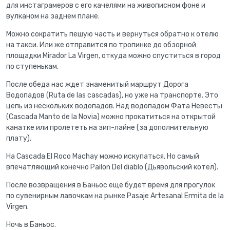
для инстаграмеров с его качелями на живописном фоне и
вулканом на заднем плане.
Можно сократить пешую часть и вернуться обратно к отелю
на такси. Или же отправится по тропинке до обзорной
площадки Mirador La Virgen, откуда можно спуститься в город
по ступенькам.
После обеда нас ждет знаменитый маршрут Дорога
Водопадов (Ruta de las cascadas), но уже на транспорте. Это
цепь из нескольких водопадов. Над водопадом Фата Невесты
(Cascada Manto de la Novia) можно прокатиться на открытой
канатке или пролететь на зип-лайне (за дополнительную
плату).
На Cascada El Roco Machay можно искупаться. Но самый
впечатляющий конечно Pailon Del diablo (Дьявольский котел).
После возвращения в Баньос еще будет время для прогулок
по сувенирным лавочкам на рынке Pasaje Artesanal Ermita de la
Virgen.
Ночь в Баньос.