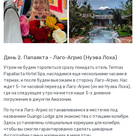
День 2. Папаякта - Лаго-Агрио (Нуэва Лоха)
Утром не будем торопиться сразу покидать отель Termas
Papallacta Hotel Spa, насладимся еще несколькими часами в
термах, и после будем выезжаем в сторону Лаго-Агрио. Нас
ждет 5-ти часовой переезд в Лаго-Агрио (он же Нуэва Лоха),
где на следующее утро начнется наше 3-х дневное
погружение в джунгли Амазонии.
По пути в Лаго-Агрио останавливаемся в местечке под
названием Guango Lodge для знакомства с птицами колибри.
Здесь установлены специальные кормушки для колибри,
чтобы вы смогли гарантированно сделать шикарные
фотографии самых маленьких в мире птиц.