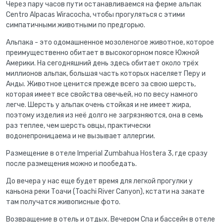
Через пару часов пути останавливаемся на ферме альпак
Centro Alpacas Wiracocha, чтобы прогуляться с этими
симпатичными животными по предгорью.
Альпака - это одомашненное мозоленогое животное, которое
преимущественно обитает в высокогорном поясе Южной
Америки. На сегодняшний день здесь обитает около трёх
миллионов альпак, большая часть которых населяет Перу и
Анды. Животное ценится прежде всего за свою шерсть,
которая имеет все свойства овечьей, но по весу намного
легче. Шерсть у альпак очень стойкая и не имеет жира,
поэтому изделия из неё долго не загрязняются, она в семь
раз теплее, чем шерсть овцы, практически
водонепроницаема и не вызывает аллергии.
Размещение в отеле Imperial Zumbahua Hostera 3, где сразу
после размещения можно и пообедать.
До вечера у нас еще будет время для легкой прогулки у
каньона реки Тоачи (Toachi River Canyon), кстати на закате
там получатся живописные фото.
Возвращение в отель и отдых. Вечером Спа и бассейн в отеле