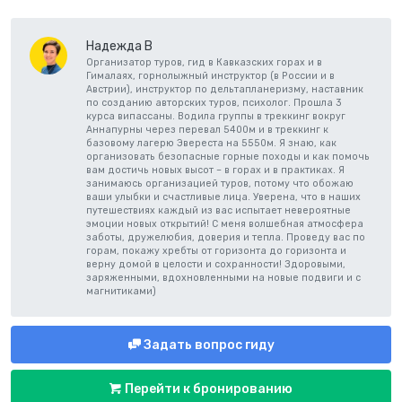
Надежда В
Организатор туров, гид в Кавказских горах и в
Гималаях, горнолыжный инструктор (в России и в
Австрии), инструктор по дельтапланеризму, наставник
по созданию авторских туров, психолог. Прошла 3
курса випассаны. Водила группы в треккинг вокруг
Аннапурны через перевал 5400м и в треккинг к
базовому лагерю Эвереста на 5550м. Я знаю, как
организовать безопасные горные походы и как помочь
вам достичь новых высот – в горах и в практиках. Я
занимаюсь организацией туров, потому что обожаю
ваши улыбки и счастливые лица. Уверена, что в наших
путешествиях каждый из вас испытает невероятные
эмоции новых открытий! С меня волшебная атмосфера
заботы, дружелюбия, доверия и тепла. Проведу вас по
горам, покажу хребты от горизонта до горизонта и
верну домой в целости и сохранности! Здоровыми,
заряженными, вдохновленными на новые подвиги и с
магнитиками)
Задать вопрос гиду
Перейти к бронированию