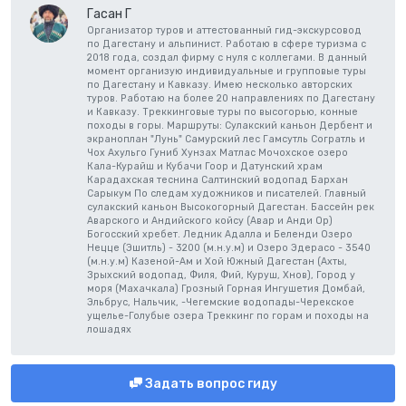
Гасан Г
Организатор туров и аттестованный гид-экскурсовод
по Дагестану и альпинист. Работаю в сфере туризма с
2018 года, создал фирму с нуля с коллегами. В данный
момент организую индивидуальные и групповые туры
по Дагестану и Кавказу. Имею несколько авторских
туров. Работаю на более 20 направлениях по Дагестану
и Кавказу. Треккинговые туры по высогорью, конные
походы в горы. Маршруты: Сулакский каньон Дербент и
экраноплан "Лунь" Самурский лес Гамсутль Согратль и
Чох Ахульго Гуниб Хунзах Матлас Мочохское озеро
Кала-Курайш и Кубачи Гоор и Датунский храм
Карадахская теснина Салтинский водопад Бархан
Сарыкум По следам художников и писателей. Главный
сулакский каньон Высокогорный Дагестан. Бассейн рек
Аварского и Андийского койсу (Авар и Анди Ор)
Богосский хребет. Ледник Адалла и Беленди Озеро
Нецце (Эшитль) - 3200 (м.н.у.м) и Озеро Эдерасо - 3540
(м.н.у.м) Казеной-Ам и Хой Южный Дагестан (Ахты,
Зрыхский водопад, Филя, Фий, Куруш, Хнов), Город у
моря (Махачкала) Грозный Горная Ингушетия Домбай,
Эльбрус, Нальчик, -Чегемские водопады-Черекское
ущелье-Голубые озера Треккинг по горам и походы на
лошадях
Задать вопрос гиду