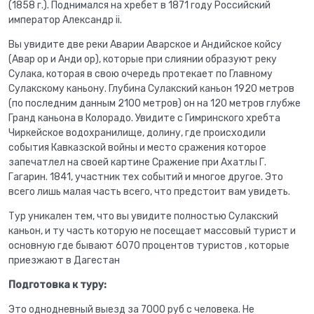
(1858 г.). Поднимался на хребет в 1871 году Российский
император Александр ii.
Вы увидите две реки Аварии Аварское и Андийское койсу
(Авар ор и Анди ор), которые при слиянии образуют реку
Сулака, которая в свою очередь протекает по Главному
Сулакскому каньону. Глубина Сулакский каньон 1920 метров
(по последним данным 2100 метров) он на 120 метров глубже
Гранд каньона в Колорадо. Увидите с Гимринского хребта
Чиркейское водохранилище, долину, где происходили
события Кавказской войны и место сражения которое
запечатлел на своей картине Сражение при Ахатлы Г.
Гагарин. 1841, участник тех событий и многое другое. Это
всего лишь малая часть всего, что предстоит вам увидеть.
Тур уникален тем, что вы увидите полностью Сулакский
каньон, и ту часть которую не посещает массовый турист и
основную где бывают 6070 процентов туристов , которые
приезжают в Дагестан
Подготовка к туру:
Это однодневный выезд за 7000 руб с человека. Не