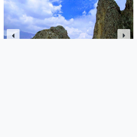
Маршрут
День 1. Главный Сулакский каньон
Выезд из Махачкалы
Смотровая на Главном сулакском каньоне