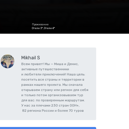
Проживание
Отели 3*, Отели 4*
Mikhail S
Всем привет! Мы — Миша и Денис,
активные путешественники
и любители приключений! Наша цель:
посетить все страны и территории в
рамках нашего проекта. Мы сначала
открываем страну или регион для себя
и только потом организовываем тур
для вас: по проверенным маршрутам.
У нас за плечами 230 стран ООН+,
82 региона России и более 70 туров