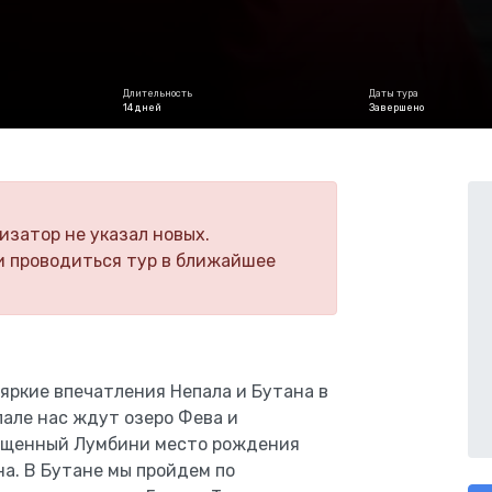
Длительность
Даты тура
14 дней
Завершено
изатор не указал новых.
и проводиться тур в ближайшее
яркие впечатления Непала и Бутана в
але нас ждут озеро Фева и
вященный Лумбини место рождения
а. В Бутане мы пройдем по