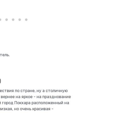
тель.
)
ествия по стране, ну а столичную
вернее на яркое - на празднование
й город Покхара расположенный на
лизкая, но очень красивая -