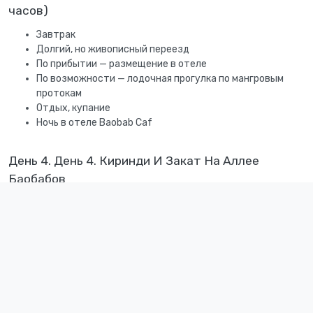
часов)
Завтрак
Долгий, но живописный переезд
По прибытии — размещение в отеле
По возможности — лодочная прогулка по мангровым
протокам
Отдых, купание
Ночь в отеле Baobab Caf
День 4. День 4. Киринди И Закат На Аллее
Баобабов
Завтрак
Утренние фото на Аллее Баобабов
Экскурсия в резервацию Киринди — лемуры, хамелеоны,
возможно фоссы
Обед и отдых у бассейна в эко-лодже
Закат на Аллее Баобабов
Возвращение в отель. Ужин и ночь в Baobab Caf