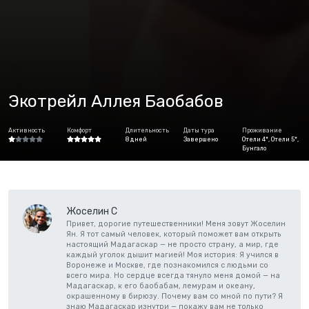
Экотрейл Аллея Баобабов
Активность
Комфорт
Длительность
Даты тура
Проживание
8 дней
Завершено
Отели 4*, Отели 5*,
Бунгало
Жоселин С
Привет, дорогие путешественники! Меня зовут Жоселин
Ян. Я тот самый человек, который поможет вам открыть
настоящий Мадагаскар — не просто страну, а мир, где
каждый уголок дышит магией! Моя история: Я учился в
Воронеже и Москве, где познакомился с людьми со
всего мира. Но сердце всегда тянуло меня домой — на
Мадагаскар, к его баобабам, лемурам и океану,
окрашенному в бирюзу. Почему вам со мной по пути? Я
знаю Мадагаскар изнутри — покажу вам не только