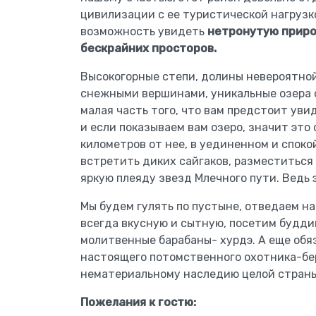
цивилизации с ее туристической нагрузк
возможность увидеть
нетронутую приро
бескрайних просторов.
Высокогорные степи, долины невероятной
снежными вершинами, уникальные озера с
малая часть того, что вам предстоит уви
и если показываем вам озеро, значит это о
километров от нее, в уединенном и споко
встретить диких сайгаков, разместиться
яркую плеяду звезд Млечного пути. Ведь 
Мы будем гулять по пустыне, отведаем на
всегда вкусную и сытную, посетим будд
молитвенные барабаны- хурдэ. А еще обяз
настоящего потомственного охотника-бер
нематериальному наследию целой страны
Пожелания к гостю: