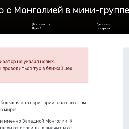
 с Монголией в мини-групп
Длительность
Даты тура
8 дней
Завершено
изатор не указал новых.
и проводиться тур в ближайшее
 большая по территории, она при этом
в мире!
и именно Западной Монголии. К
ален от столицы, а значит и от