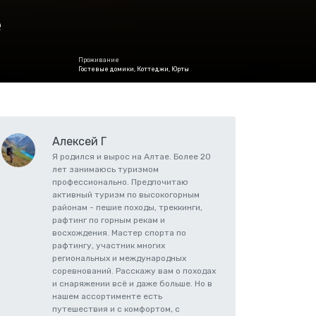
е
Проживание
Гостевые домики, Коттеджи, Юрты
Алексей Г
Я родился и вырос на Алтае. Более 20
лет занимаюсь туризмом
профессионально. Предпочитаю
активный туризм по высокогорным
районам - пешие походы, треккинги,
рафтинг по горным рекам и
восхождения. Мастер спорта по
рафтингу, участник многих
региональных и международных
соревнований. Расскажу вам о походах
и снаряжении всё и даже больше. Но в
нашем ассортименте есть
путешествия и с комфортом, с