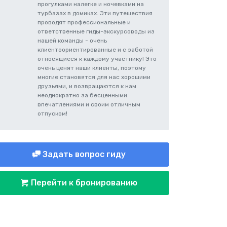
прогулками налегке и ночевками на
турбазах в домиках. Эти путешествия
проводят профессиональные и
ответственные гиды-экскурсоводы из
нашей команды - очень
клиентоориентированные и с заботой
относящиеся к каждому участнику! Это
очень ценят наши клиенты, поэтому
многие становятся для нас хорошими
друзьями, и возвращаются к нам
неоднократно за бесценными
впечатлениями и своим отличным
отпуском!
Задать вопрос гиду
Перейти к бронированию