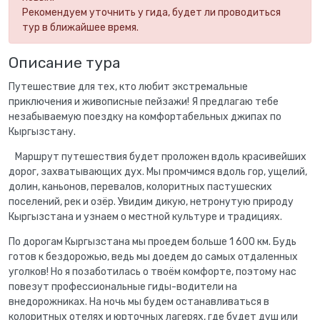
Рекомендуем уточнить у гида, будет ли проводиться
тур в ближайшее время.
Описание тура
Путешествие для тех, кто любит экстремальные
приключения и живописные пейзажи! Я предлагаю тебе
незабываемую поездку на комфортабельных джипах по
Кыргызстану.
Маршрут путешествия будет проложен вдоль красивейших
дорог, захватывающих дух. Мы промчимся вдоль гор, ущелий,
долин, каньонов, перевалов, колоритных пастушеских
поселений, рек и озёр. Увидим дикую, нетронутую природу
Кыргызстана и узнаем о местной культуре и традициях.
По дорогам Кыргызстана мы проедем больше 1 600 км. Будь
готов к бездорожью, ведь мы доедем до самых отдаленных
уголков! Но я позаботилась о твоём комфорте, поэтому нас
повезут профессиональные гиды-водители на
внедорожниках. На ночь мы будем останавливаться в
колоритных отелях и юрточных лагерях, где будет душ или