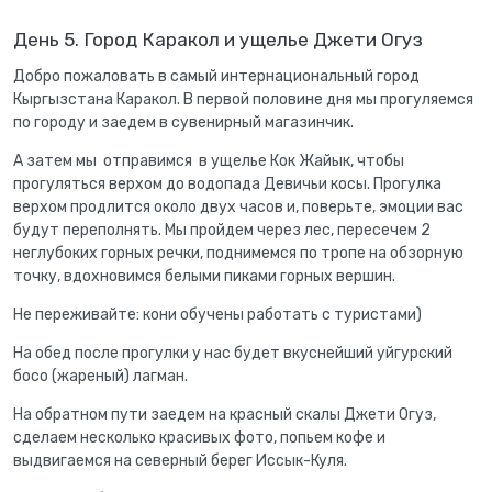
День 5. Город Каракол и ущелье Джети Огуз
Добро пожаловать в самый интернациональный город
Кыргызстана Каракол. В первой половине дня мы прогуляемся
по городу и заедем в сувенирный магазинчик.
А затем мы отправимся в ущелье Кок Жайык, чтобы
прогуляться верхом до водопада Девичьи косы. Прогулка
верхом продлится около двух часов и, поверьте, эмоции вас
будут переполнять. Мы пройдем через лес, пересечем 2
неглубоких горных речки, поднимемся по тропе на обзорную
точку, вдохновимся белыми пиками горных вершин.
Не переживайте: кони обучены работать с туристами)
На обед после прогулки у нас будет вкуснейший уйгурский
босо (жареный) лагман.
На обратном пути заедем на красный скалы Джети Огуз,
сделаем несколько красивых фото, попьем кофе и
выдвигаемся на северный берег Иссык-Куля.