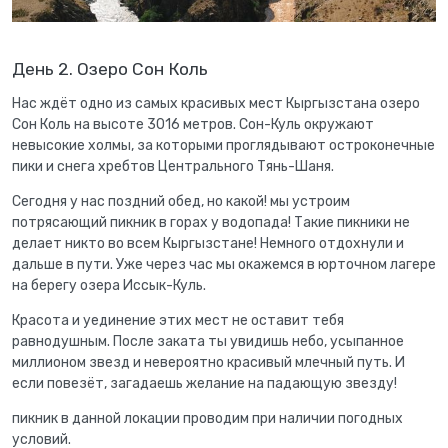
День 2. Озеро Сон Коль
Нас ждёт одно из самых красивых мест Кыргызстана озеро
Сон Коль на высоте 3016 метров. Сон-Куль окружают
невысокие холмы, за которыми проглядывают остроконечные
пики и снега хребтов Центрального Тянь-Шаня.
Сегодня у нас поздний обед, но какой! мы устроим
потрясающий пикник в горах у водопада! Такие пикники не
делает никто во всем Кыргызстане! Немного отдохнули и
дальше в пути. Уже через час мы окажемся в юрточном лагере
на берегу озера Иссык-Куль.
Красота и уединение этих мест не оставит тебя
равнодушным. После заката ты увидишь небо, усыпанное
миллионом звезд и невероятно красивый млечный путь. И
если повезёт, загадаешь желание на падающую звезду!
пикник в данной локации проводим при наличии погодных
условий.