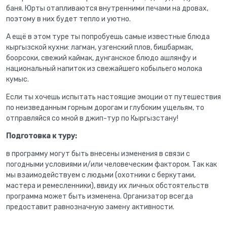
баня. Юрты отапливаются внутренними печами на дровах,
поэтому в них будет тепло и уютно.
А ещё в этом туре ты попробуешь самые известные блюда
кыргызской кухни: лагман, узгенский плов, бишбармак,
боорсоки, свежий каймак, дунганское блюдо ашлянфу и
национальный напиток из свежайшего кобыльего молока
кумыс.
Если ты хочешь испытать настоящие эмоции от путешествия
по неизведанным горным дорогам и глубоким ущельям, то
отправляйся со мной в джип-тур по Кыргызстану!
Подготовка к туру:
в программу могут быть внесены изменения в связи с
погодными условиями и/или человеческим фактором. Так как
мы взаимодействуем с людьми (охотники с беркутами,
мастера и ремесленники), ввиду их личных обстоятельств
программа может быть изменена. Организатор всегда
предоставит равнозначную замену активности.