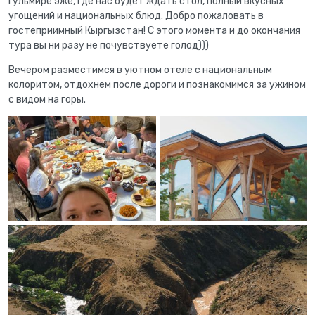
Гульмире эже, где нас будет ждать стол, полный вкусных
угощений и национальных блюд. Добро пожаловать в
гостеприимный Кыргызстан! С этого момента и до окончания
тура вы ни разу не почувствуете голод)))
Вечером разместимся в уютном отеле с национальным
колоритом, отдохнем после дороги и познакомимся за ужином
с видом на горы.