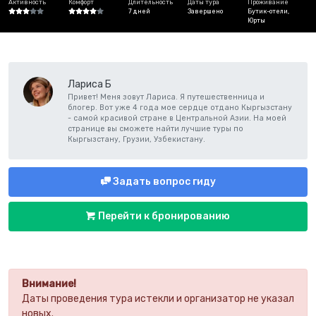
Активность
Комфорт
Длительность
Даты тура
Проживание
7 дней
Завершено
Бутик-отели,
Юрты
Лариса Б
Привет! Меня зовут Лариса. Я путешественница и
блогер. Вот уже 4 года мое сердце отдано Кыргызстану
- самой красивой стране в Центральной Азии. На моей
странице вы сможете найти лучшие туры по
Кыргызстану, Грузии, Узбекистану.
Задать вопрос гиду
Перейти к бронированию
Внимание!
Даты проведения тура истекли и организатор не указал
новых.