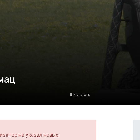
мац
Длительность
изатор не указал новых.