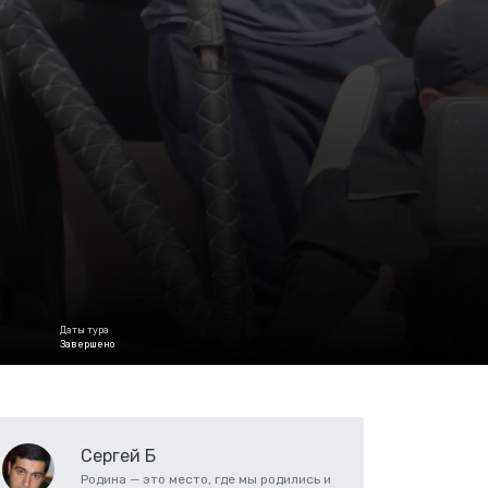
Даты тура
Завершено
Сергей Б
Родина — это место, где мы родились и