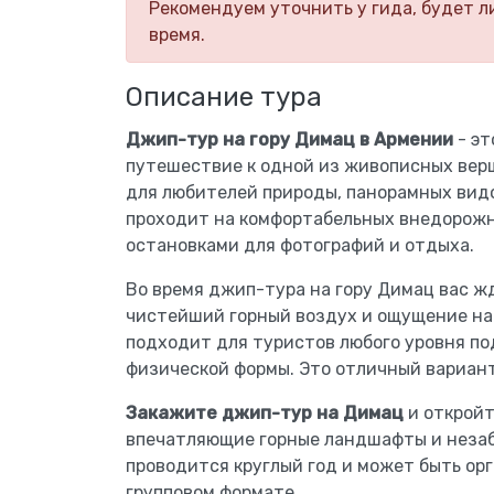
Рекомендуем уточнить у гида, будет л
время.
Описание тура
Джип-тур на гору Димац в Армении
- эт
путешествие к одной из живописных вер
для любителей природы, панорамных видо
проходит на комфортабельных внедорожни
остановками для фотографий и отдыха.
Во время джип-тура на гору Димац вас 
чистейший горный воздух и ощущение на
подходит для туристов любого уровня по
физической формы. Это отличный вариант
Закажите джип-тур на Димац
и откройт
впечатляющие горные ландшафты и незаб
проводится круглый год и может быть ор
групповом формате.