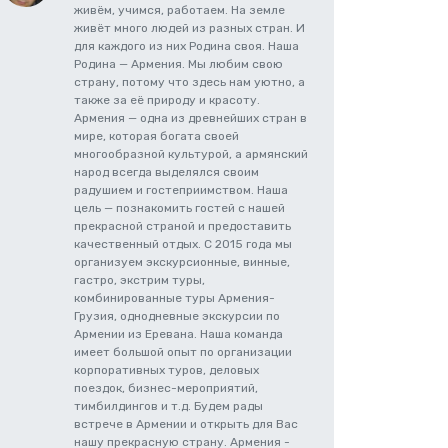
живём, учимся, работаем. На земле
живёт много людей из разных стран. И
для каждого из них Родина своя. Наша
Родина — Армения. Мы любим свою
страну, потому что здесь нам уютно, а
также за её природу и красоту.
Армения — одна из древнейших стран в
мире, которая богата своей
многообразной культурой, а армянский
народ всегда выделялся своим
радушием и гостеприимством. Наша
цель — познакомить гостей с нашей
прекрасной страной и предоставить
качественный отдых. С 2015 года мы
организуем экскурсионные, винные,
гастро, экстрим туры,
комбинированные туры Армения-
Грузия, однодневные экскурсии по
Армении из Еревана. Наша команда
имеет большой опыт по организации
корпоративных туров, деловых
поездок, бизнес-мероприятий,
тимбилдингов и т.д. Будем рады
встрече в Армении и открыть для Вас
нашу прекрасную страну. Армения -