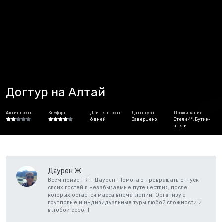
Догтур на Алтай
Активность
Комфорт
Длительность
Даты тура
Проживание
6 дней
Завершено
Отели 4*, Бутик-
отели
Даурен Ж
Всем привет! Я - Даурен. Помогаю превращать отпуск
своих гостей в незабываемые путешествия, после
которых остается масса впечатлений. Организую
групповые и индивидуальные туры любой сложности и
в любой сезон!