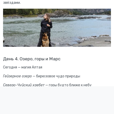
звёздами.
День 4. Озеро, горы и Марс
Сегодня — магия Алтая
Гейзерное озеро
— бирюзовое чудо природы
Северо-Чуйский хребет
— горы будто ближе к небу
Прогулка по
Марсианской долине
— пейзажи, как с другой
планеты
Лёгкий перекус в кафе