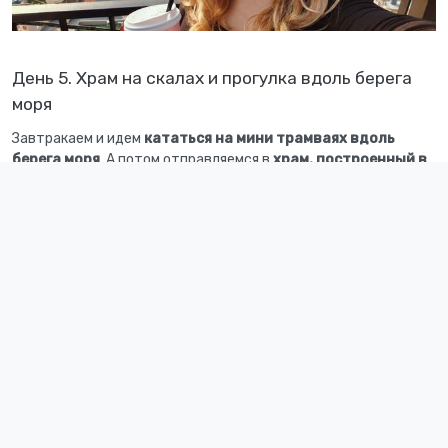
День 5. Храм на скалах и прогулка вдоль берега
моря
Завтракаем и идем
кататься на мини трамваях вдоль
берега моря
. А потом отправляемся в
храм, построенный в
конце периода Корё и уникальный тем, что стоит прямо
на скалах.
Невероятная панорама бескрайнего моря и волн, бьющихся о
скалы.
Одна из причин популярности этого храма заключается в
поверье, согласно которому искренняя молитва или желание,
загаданное в храме, обязательно сбывается. У этого храма
есть даже своего рода официальный лозунг
храм, который
исполняет хотя бы одно желание
.