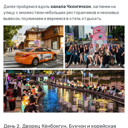
Далее пройдемся вдоль
канала Чхонгечхон
, заглянем на
улицу с множеством небольших ресторанчиков и неоновых
вывесок, поужинаем и вернемся в отель отдыхать.
День 2. Дворец Кёнбокгун, Букчон и корейская