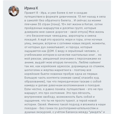
Ирина К
Привет! Я - Ира, и уже более 6 лет я создаю
путешествия в формате девичников. 13 лет назад я села
в самолёт без обратного билета... И сейчас за моими
плечами 35 стран (пока), 10+ лет жизни в Китае, сотни
пройденных маршрутов и десятки групп, которые
доверили мне самое дорогое - свой отпуск) Моя жизнь
- это бесконечные чемоданы, аэропорты и смена
локаций. А ещё это красота: моря и горы, огни ночных
улиц, эмоции, встречи с сотнями новых людей, моменты,
от которых дух захватывает, и города, которые
ощущаются как ДОМ. С виду я серьёзный человек, с
учебниками истории в качестве настольных книг... но
мой рюкзак, увешанный значками с персонажами из
аниме, выдаёт мою вторую личность. Люблю хайкинг
так же, как корейские аджосси, дорамщица со стажем,
шопоголик и жертва маркетинга - поэтому все
корейские бьюти-новинки пробую одна из первых.
Большую часть контента снимаю сама( спасибо худ.
образованию), так что периодически таскаю с собой
камеру и делаю девочкам воспоминания о поездке.
Если честно, я давно поняла: путешествие - это не про
маршрут, это про состояние. Это про лёгкость,
внутреннюю свободу, возможность быть собой и
ощущение, что ты не просто турист, а герой новой
истории. Своей. Именно такой подход я вложила в наши
поездки - без гонки по достопримечательностям и
душных экскурсий, с учётом баланса между "увидеть" и