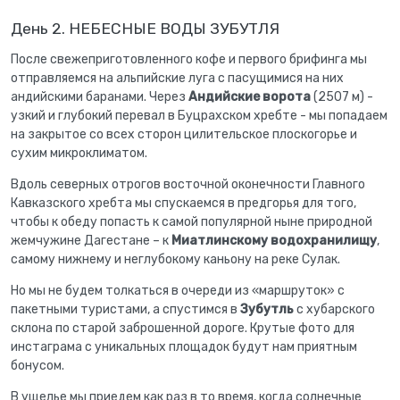
День 2. НЕБЕСНЫЕ ВОДЫ ЗУБУТЛЯ
После свежеприготовленного кофе и первого брифинга мы
отправляемся на альпийские луга с пасущимися на них
андийскими баранами. Через
Андийские ворота
(2507 м) -
узкий и глубокий перевал в Буцрахском хребте - мы попадаем
на закрытое со всех сторон цилительское плоскогорье и
сухим микроклиматом.
Вдоль северных отрогов восточной оконечности Главного
Кавказского хребта мы спускаемся в предгорья для того,
чтобы к обеду попасть к самой популярной ныне природной
жемчужине Дагестане – к
Миатлинскому водохранилищу
,
самому нижнему и неглубокому каньону на реке Сулак.
Но мы не будем толкаться в очереди из «маршруток» с
пакетными туристами, а спустимся в
Зубутль
с хубарского
склона по старой заброшенной дороге. Крутые фото для
инстаграма с уникальных площадок будут нам приятным
бонусом.
В ущелье мы приедем как раз в то время, когда солнечные