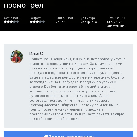
посмотрел
Активность
Комфорт
Длительность
Даты тура
Проживание
9 дней
Завершено
Отели 1-2*,
Апартаменты
Илья С
Привет! Меня зовут Илья, и я уже 15 лет провожу крутые
и мощные экспедиции по Кавказу. За моими плечами
десятки стран и сотни городов во туристических
походах и внедорожных экспедициях. Я умею делать
ваше путешествие комфортным и интересным, будь то
восхождение на Шалбуздаг, прогулки по улочкам
старого Дербента или расслабляющий отдых у
водопадов. Я организатор автотуров и известный
путешественник с многолетним стажем. А еще
фотограф, географ, к.т.н., к.м.с., член Русского
Географического Общества. Поэтому со мной вы не
только посетите удивительные природные
достопримечательности, но и узнаете захватывающие
подробности нашей истории!