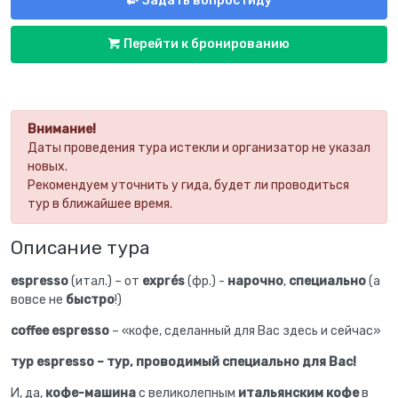
Задать вопрос гиду
Перейти к бронированию
Внимание!
Даты проведения тура истекли и организатор не указал
новых.
Рекомендуем уточнить у гида, будет ли проводиться
тур в ближайшее время.
Описание тура
espresso
(итал.) – от
expré
s
(фр.) -
нарочно
,
специально
(а
вовсе не
быстро
!)
coffee
espresso
– «кофе, сделанный для Вас здесь и сейчас»
тур
espresso – тур, проводимый специально для Вас!
И, да,
кофе-машина
с великолепным
итальянским кофе
в