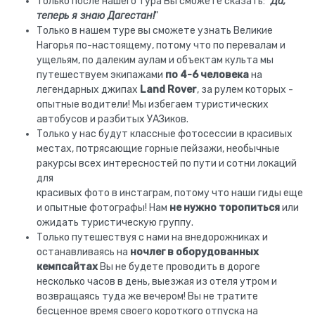
Только после нашего тура Вы сможете сказать: "
Да,
теперь я знаю Дагестан!
"
Только в нашем туре вы сможете узнать Великие
Нагорья по-настоящему, потому что по перевалам и
ущельям, по далеким аулам и объектам культа мы
путешествуем экипажами
по 4-6 человека
на
легендарных джипах
Land Rover
, за рулем которых -
опытные водители! Мы избегаем туристических
автобусов и разбитых УАЗиков.
Только у нас будут классные фотосессии в красивых
местах, потрясающие горные пейзажи, необычные
ракурсы всех интересностей по пути и сотни локаций
для
красивых фото в инстаграм, потому что наши гиды еще
и опытные фотографы! Нам
не нужно торопиться
или
ожидать туристическую группу.
Только путешествуя с нами на внедорожниках и
останавливаясь на
ночлег в оборудованных
кемпсайтах
Вы не будете проводить в дороге
несколько часов в день, выезжая из отеля утром и
возвращаясь туда же вечером! Вы не тратите
бесценное время своего короткого отпуска на