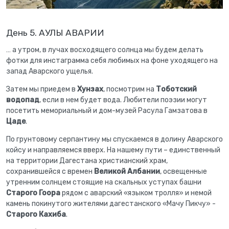
День 5. АУЛЫ АВАРИИ
… а утром, в лучах восходящего солнца мы будем делать
фотки для инстаграмма себя любимых на фоне уходящего на
запад Аварского ущелья.
Затем мы приедем в
Хунзах
, посмотрим на
Тоботский
водопад
, если в нем будет вода. Любители поэзии могут
посетить мемориальный и дом-музей Расула Гамзатова в
Цаде
.
По грунтовому серпантину мы спускаемся в долину Аварского
койсу и направляемся вверх. На нашему пути – единственный
на территории Дагестана христианский храм,
сохранившейся с времен
Великой Албании
, освещенные
утренним солнцем стоящие на скальных уступах башни
Старого Гоора
рядом с аварский «языком тролля» и немой
камень покинутого жителями дагестанского «Мачу Пикчу» -
Старого Кахиба
.