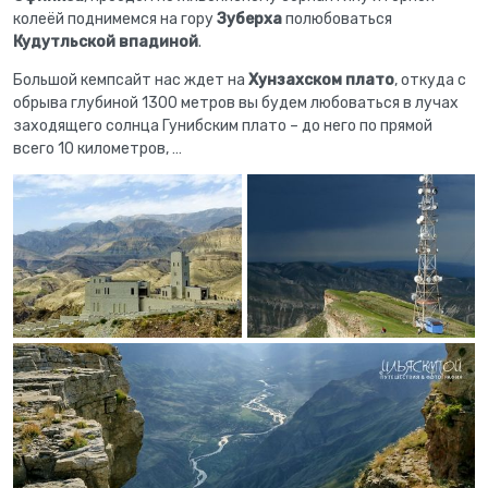
колеёй поднимемся на гору
Зуберха
полюбоваться
Кудутльской впадиной
.
Большой кемпсайт нас ждет на
Хунзахском плато
, откуда с
обрыва глубиной 1300 метров вы будем любоваться в лучах
заходящего солнца Гунибским плато – до него по прямой
всего 10 километров, …