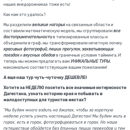
наших внедорожниках тоже есть!
Как нам это удалось?
Мы разделили
великие нагорья
на связанные области и
составили математическую модель, мы сгруппировали
все
достопримечательности
в типизированные классы и
объединили в граф, мы трансформировали нечетную логику
красивых фотографий
,
пеших прогулок
,
захватывающих
поездок
и
вкусных обедов
в граничные условия тайминга. И
теперь мы можем предлагать вам
УНИКАЛЬНЫЕ ТУРЫ
,
максимально соответствующие вашим пожеланиям!
А еще наш тур чуть-чуточку ДЕШЕВЛЕ!
Хотите за НЕДЕЛЮ посетить все значимые интересности
Дагестана, узнать историю края и побывать в
малодоступных для туристов местах?
"Мы будем много ездить на джипах, чтобы за короткую
неделю успеть узнать настоящий Дагестан! Мы будем жить в
горах, есть в горах, фотографироваться в горах. Но наше
путешествие обойдется без длинных пеших переходов и тем