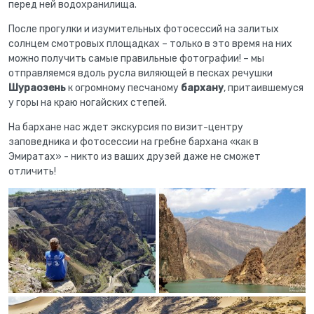
перед ней водохранилища.
После прогулки и изумительных фотосессий на залитых
солнцем смотровых площадках – только в это время на них
можно получить самые правильные фотографии! – мы
отправляемся вдоль русла виляющей в песках речушки
Шураозень
к огромному песчаному
бархану
, притаившемуся
у горы на краю ногайских степей.
На бархане нас ждет экскурсия по визит-центру
заповедника и фотосессии на гребне бархана «как в
Эмиратах» - никто из ваших друзей даже не сможет
отличить!