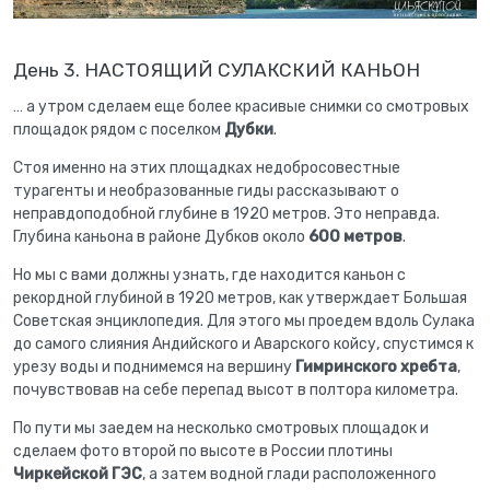
День 3. НАСТОЯЩИЙ СУЛАКСКИЙ КАНЬОН
… а утром сделаем еще более красивые снимки со смотровых
площадок рядом с поселком
Дубки
.
Стоя именно на этих площадках недобросовестные
турагенты и необразованные гиды рассказывают о
неправдоподобной глубине в 1920 метров. Это неправда.
Глубина каньона в районе Дубков около
600 метров
.
Но мы с вами должны узнать, где находится каньон с
рекордной глубиной в 1920 метров, как утверждает Большая
Советская энциклопедия. Для этого мы проедем вдоль Сулака
до самого слияния Андийского и Аварского койсу, спустимся к
урезу воды и поднимемся на вершину
Гимринского хребта
,
почувствовав на себе перепад высот в полтора километра.
По пути мы заедем на несколько смотровых площадок и
сделаем фото второй по высоте в России плотины
Чиркейской ГЭС
, а затем водной глади расположенного