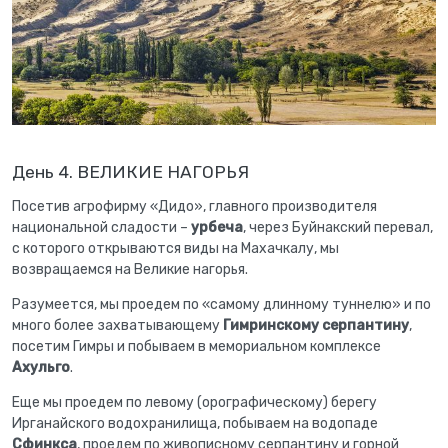
День 4. ВЕЛИКИЕ НАГОРЬЯ
Посетив агрофирму «Дидо», главного производителя
национальной сладости –
урбеча
, через Буйнакский перевал,
с которого открываются виды на Махачкалу, мы
возвращаемся на Великие нагорья.
Разумеется, мы проедем по «самому длинному туннелю» и по
много более захватывающему
Гимринскому серпантину
,
посетим Гимры и побываем в мемориальном комплексе
Ахульго
.
Еще мы проедем по левому (орографическому) берегу
Ирганайского водохранилища, побываем на водопаде
Сфинкса
, проедем по живописному серпантину и горной