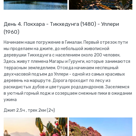
День 4. Покхара - Tикхедунга (1480) - Уллери
(1960)
Начинаем наше погружение в Гималаи. Первый отрезок пути
мы проделаем на джипе, до небольшой живописной
деревушки Тикхедунга с населением около 200 человек.
Здесь живут племена Магары и Гурунги, которые занимаются
террасным земледелием. Отсюда начинаем неспешный
двухчасовой подъем до Уллери - одной из самых красивых
деревень на маршруте. Дорога проходит по лесу из
раскидистых дубов и цветущих рододендронов. Заселяемся
в уютный горный лодж и созерцаем снежные пики в ожидании
ужина
Джип 2,5ч , трек 2км (2ч)