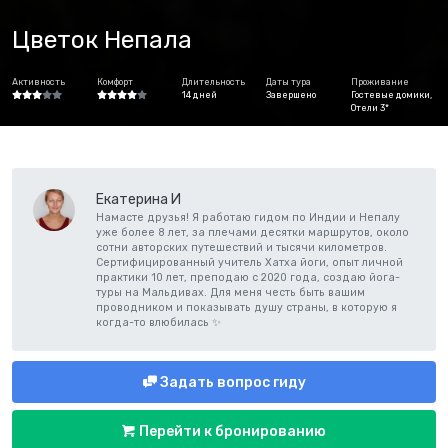
Цветок Непала
Активность
Комфорт
Длительность
Даты тура
Проживание
14 дней
Завершено
Гостевые домики,
Отели 3*
Екатерина И
Намасте друзья! Я работаю гидом по Индии и Непалу
уже более 8 лет, за плечами десятки маршрутов, около
сотни авторских путешествий и тысячи километров.
Сертифицированный учитель Хатха йоги, опыт личной
практики 10 лет, преподаю с 2020 года, создаю йога-
туры на Мальдивах. Для меня честь быть вашим
проводником и показывать душу страны, в которую я
когда-то влюбилась ✨
Задать вопрос гиду
Перейти к бронированию