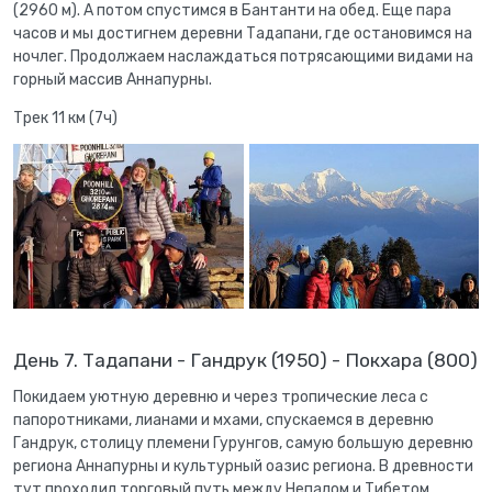
(2960 м). А потом спустимся в Бантанти на обед. Еще пара
часов и мы достигнем деревни Тадапани, где остановимся на
ночлег. Продолжаем наслаждаться потрясающими видами на
горный массив Аннапурны.
Трек 11 км (7ч)
День 7. Тадапани - Гандрук (1950) - Покхара (800)
Покидаем уютную деревню и через тропические леса с
папоротниками, лианами и мхами, спускаемся в деревню
Гандрук, столицу племени Гурунгов, самую большую деревню
региона Аннапурны и культурный оазис региона. В древности
тут проходил торговый путь между Непалом и Тибетом.