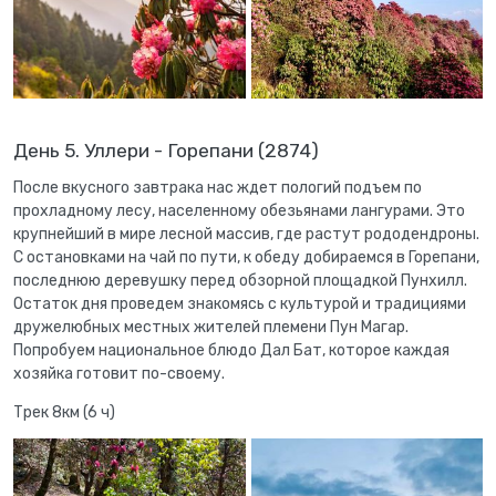
День 5. Уллери - Горепани (2874)
После вкусного завтрака нас ждет пологий подъем по
прохладному лесу, населенному обезьянами лангурами. Это
крупнейший в мире лесной массив, где растут рододендроны.
С остановками на чай по пути, к обеду добираемся в Горепани,
последнюю деревушку перед обзорной площадкой Пунхилл.
Остаток дня проведем знакомясь с культурой и традициями
дружелюбных местных жителей племени Пун Магар.
Попробуем национальное блюдо Дал Бат, которое каждая
хозяйка готовит по-своему.
Трек 8км (6 ч)