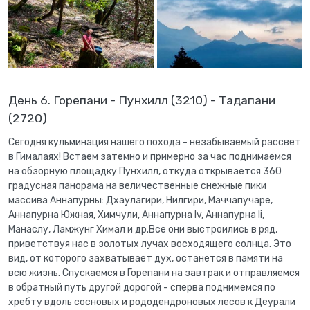
День 6. Горепани - Пунхилл (3210) - Тадапани
(2720)
Сегодня кульминация нашего похода - незабываемый рассвет
в Гималаях! Встаем затемно и примерно за час поднимаемся
на обзорную площадку Пунхилл, откуда открывается 360
градусная панорама на величественные снежные пики
массива Аннапурны: Дхаулагири, Нилгири, Маччапучаре,
Аннапурна Южная, Химчули, Аннапурна Iv, Аннапурна Ii,
Манаслу, Ламжунг Химал и др.Все они выстроились в ряд,
приветствуя нас в золотых лучах восходящего солнца. Это
вид, от которого захватывает дух, останется в памяти на
всю жизнь. Спускаемся в Горепани на завтрак и отправляемся
в обратный путь другой дорогой - сперва поднимемся по
хребту вдоль сосновых и рододендроновых лесов к Деурали