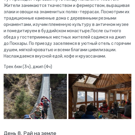
Жители занимаются ткачеством и фермерством, выращивая
злаки и овощи на знаменитых полях-террасах. Посмотрим их
традиционные каменные дома с деревянными резными
орнаментами, изучим племенную культуру в античном музее
и помедитируем в буддийском монастыре.После сытного
обеда у гостеприимных местных жителей садимся на джип
до Покхары. По приезду заселяемся в уютный отель с горячим
душем, мягкой кроватью и всеми благами цивилизации.
Наслаждаемся вкусной едой, кофе и круассанами.
Трек 6км (3ч), джип (4ч)
День 8. Рай на земле