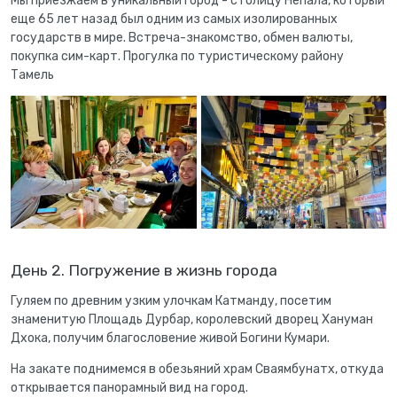
Мы приезжаем в уникальный город - столицу Непала, который
еще 65 лет назад был одним из самых изолированных
государств в мире. Встреча-знакомство, обмен валюты,
покупка сим-карт. Прогулка по туристическому району
Тамель
День 2. Погружение в жизнь города
Гуляем по древним узким улочкам Катманду, посетим
знаменитую Площадь Дурбар, королевский дворец Хануман
Дхока, получим благословение живой Богини Кумари.
На закате поднимемся в обезьяний храм Сваямбунатх, откуда
открывается панорамный вид на город.