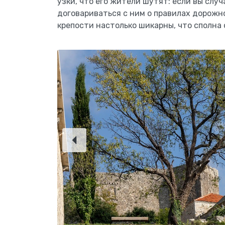
узки, что его жители шутят: если вы слу
договариваться с ним о правилах дорожн
крепости настолько шикарны, что сполна 