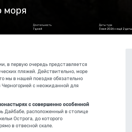
о моря
Длительность
Даты тура
7 дней
3 мая 2026 + ещё 2 даты
ии, в первую очередь представляется
ческих пляжей. Действительно, море
го мы в нашей поездке обязательно
 с Черногорией с неожиданной для
монастырях с совершенно особенной
рь Дайбабе, расположенный в столице
кельи Острога, до которого
рямо в отвесной скале.