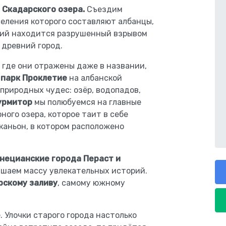
 Скадарского озера.
Съездим
селения которого составляют албанцы,
аний находится разрушенный взрывом
 древний город.
е, где они отражены даже в названии,
 парк Проклетие
на албанской
природных чудес: озёр, водопадов,
урмитор
мы полюбуемся на главные
ного озера, которое таит в себе
каньон, в котором расположено
нецианские города Пераст и
ушаем массу увлекательных историй.
рскому заливу
, самому южному
 Улочки старого города настолько