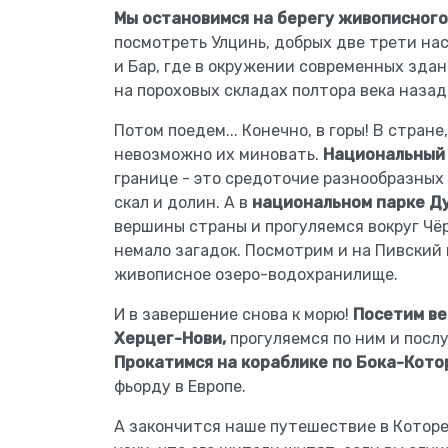
Мы остановимся на берегу живописного
посмотреть Улцинь, добрых две трети на
и Бар, где в окружении современных зд
на пороховых складах полтора века назад
Потом поедем... Конечно, в горы! В стран
невозможно их миновать.
Национальный
границе - это средоточие разнообразных 
скал и долин. А в
национальном парке Д
вершины страны и прогуляемся вокруг Чёр
немало загадок. Посмотрим и на Пивский 
живописное озеро-водохранилище.
И в завершение снова к морю!
Посетим ве
Херцег-Нови,
прогуляемся по ним и посл
Прокатимся на кораблике по Бока-Кото
фьорду в Европе.
А закончится наше путешествие в Которе.