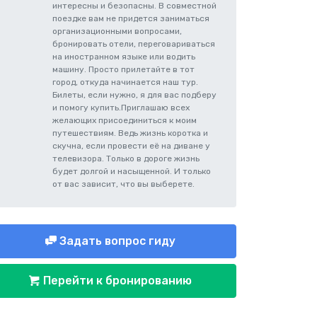
интересны и безопасны. В совместной
поездке вам не придется заниматься
организационными вопросами,
бронировать отели, переговариваться
на иностранном языке или водить
машину. Просто прилетайте в тот
город, откуда начинается наш тур.
Билеты, если нужно, я для вас подберу
и помогу купить.​ Приглашаю всех
желающих присоединиться к моим
путешествиям. Ведь жизнь коротка и
скучна, если провести её на диване у
телевизора. Только в дороге жизнь
будет долгой и насыщенной. И только
от вас зависит, что вы выберете.
Задать вопрос гиду
Перейти к бронированию