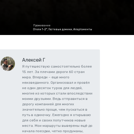
Проживание
Отели 1-2*, Гостевые домики, Апартаменты
Алексей Г
Я путешествую самостоятельно более
15 лет. За плечами дороги 60 стран
мира. Впереди – еще много
неизведанного. Организовал и провёл
не один десяток туров для людей,
многие из которых стали впоследствии
моими друзьями. Ведь отправиться в
дорогу компанией для многих
значительно проще, чем пускаться в
путь в одиночку. Ежегодно я открываю
для себя и своих попутчиков новые
места. Мои маршруты выверены ещё до
начала поездки, четко продуманы,