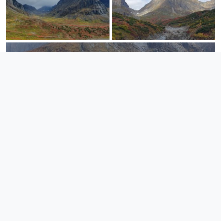
День 6. Переход от избы Гмс вниз по ущелью.
Уходим с избы Гмс, продолжаем путь с рюкзаками. Спуск
долиной реки Средний Сакукан до избы Экса или поста
егерей.
Переход 11-17 км.