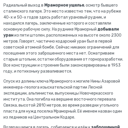
Радиальный выход в
Мраморное ущелье
, осмотр бывшего
сталинского лагеря. Это место известно тем, что на рубеже
40-х и 50-х годов здесь работал урановый рудник, и
находился лагерь, заключенные которого и составляли
основную рабочую силу. На руднике Мраморный
добывали
уран
из пяти штолен, расположенных на высоте около 2300
метров. Говорят, частично кодарский уран был в первой
советской атомной бомбе. Сейчас никаких ограничений для
посещения этого заброшенного места нет. Осматриваем
старые штольни, остатки оборудования от горноразработки.
Все конструкции и строения были законсервированы в 1953
году, и потихоньку разваливаются.
Спуск из долины ключа Мраморного к могиле Нины Азаровой
инженера-геолога изыскательской партии Лесной
экспедиции, альпинистки, выпускницы Новочеркасского
института. Она погибла на вершине восточного перевала
Связка, высотой 2810 метров, во время разведки угольного
пласта для нужд поселка Мраморный. Её именем назван один
из ледников на Центральном Кодаре.
Возвращаемся в лагерь, собираемся и идём к
заброшенной