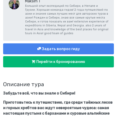
Maksim Т
Большой опыт экспедиций по Сибири, в Непале и
Грузии. Хорошая команда гидов! 2 года путешествий по
азии и знание самых лучших мест для авторских туров в
азии! Рожден в Сибири, знаю все самые крутые места
Сибири, и готов показать их вам! extensive experience of
expeditions in Siberia, Nepal and Georgia. also 2 years of
travel in Asia and knowledge of the best places for original
tours in Asia! good team of guides
Задать вопрос гиду
Перейти к бронированию
Описание тура
Забудьте всё, что вы знали о Сибири!
Приготовьтесь к путешествию, где среди таёжных лесов
и горных хребтов вас ждут невероятные чудеса: самая
настоящая пустыня с барханами и суровые альпийские