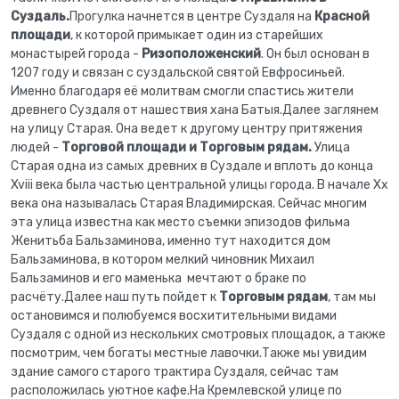
Суздаль.
Прогулка начнется в центре Суздаля на
Красной
площади
, к которой примыкает один из старейших
монастырей города -
Ризоположенский
. Он был основан в
1207 году и связан с суздальской святой Евфросиньей.
Именно благодаря её молитвам смогли спастись жители
древнего Суздаля от нашествия хана Батыя.Далее заглянем
на улицу Старая. Она ведет к другому центру притяжения
людей -
Торговой площади и Торговым рядам.
Улица
Старая одна из самых древних в Суздале и вплоть до конца
Xviii века была частью центральной улицы города. В начале Xx
века она называлась Старая Владимирская. Сейчас многим
эта улица известна как место съемки эпизодов фильма
Женитьба Бальзаминова, именно тут находится дом
Бальзаминова, в котором мелкий чиновник Михаил
Бальзаминов и его маменька мечтают о браке по
расчёту.Далее наш путь пойдет к
Торговым рядам
, там мы
остановимся и полюбуемся восхитительными видами
Суздаля с одной из нескольких смотровых площадок, а также
посмотрим, чем богаты местные лавочки.Также мы увидим
здание самого старого трактира Суздаля, сейчас там
расположилась уютное кафе.На Кремлевской улице по