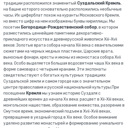
традиции расположился знаменитый
Суздальский Кремль
,
на башне которого основательно расположились необычные
часы. Их циферблат похож на куранты Московского Кремля,
но вместо цифр на нем изображены буквы кириллицы. Мы
посетим
Богородице-Рождественский собор
, в котором
разместились ценнейшие памятники декоративно-
прикладного искусства и древнерусской живописи Xiii-Xvii
веков: Золотые врата собора начала Xiii века с евангельскими
сюжетами на черных медных пластинах, Царские врата,
выносные фонари, кресты и иконы из иконостаса собора Xvii
века. Особо выделяется большая водосвятная чаша Xix века в
форме самовара с четырьмя кранами. Эти экспонаты
свидетельствуют о богатых культурных традициях
Суздальской земли и самом городе как о значительном
центре православия и русской национальной культуры.При
посещении
Кремля
мы узнаем историю Суздаля с
древнейших времен до начала Xx века: расцвет в Xii-Xiii веках,
монгольское нашествие, образование княжества, разорение в
Смутное время, экономический подъем в Xvii-Xviii веках,
превращение в уездный город в Xix веке. Особое внимание
уделено развитию монастырей и формированию уникального