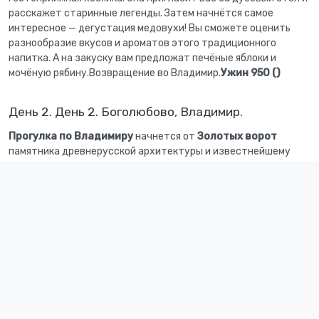
расскажет старинные легенды. Затем начнётся самое
интересное — дегустация медовухи! Вы сможете оценить
разнообразие вкусов и ароматов этого традиционного
напитка. А на закуску вам предложат печёные яблоки и
мочёную рябину.Возвращение во Владимир.
Ужин 950 ()
День 2. День 2. Боголюбово, Владимир.
Прогулка по Владимиру
начнется от
Золотых ворот
памятника древнерусской архитектуры и известнейшему
военно-оборонительному сооружению 12 века. Построены
они по указу князя Андрея Боголюбского. Именно на этот
период приходится расцвет города Владимира и
строительство многих гражданских, религиозных и
оборонительных сооружений. Памятник архитектуры
включен в список наследия Юнеско (в настоящее время
находятся на реконструкции).Далее наш маршрут пройдет по
самобытной
Георгиевской улице
, раньше она была сердцем
Нового города, здесь в Xii веке располагался двор князя Юрия
Долгорукого. По дороге вы повстречаете много интересных
персонажей: ученого кота, художника, скульптуру