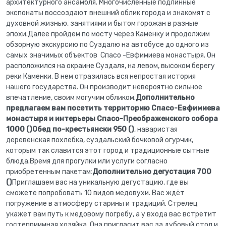
архитектурного ансамбля. Многочисленные подлинные
экспонаты воссоздают внешний облик города и знакомят с
духовной жизнью, занятиями и бытом горожан в разные
эпохи.Далее пройдем по мосту через Каменку и продолжим
обзорную экскурсию по Суздалю на автобусе до одного из
самых значимых объектов Спасо -Евфимиева монастыря. Он
расположился на окраине Суздаля, на левом, высоком берегу
реки Каменки. В нем отразилась вся непростая история
нашего государства. Он производит невероятно сильное
впечатление, своим могучим обликом.
Дополнительно
предлагаем вам посетить территорию Спасо-Евфимиева
монастыря и интерьеры Спасо-Преображенского собора
1000 ()Обед по-крестьянски 950 ()
, наваристая
деревенская похлебка, суздальский бочковой огурчик,
которым так славится этот город и традиционные сытные
блюда.Время для прогулки или услуги согласно
приобретенным пакетам:
Дополнительно дегустация 700
()
Приглашаем вас на уникальную дегустацию, где вы
сможете попробовать 10 видов медовухи. Вас ждёт
погружение в атмосферу старины и традиций. Стрелец
укажет вам путь к медовому погребу, а у входа вас встретит
гостеприимная хозяйка. Она пригласит вас за дубовый стол и