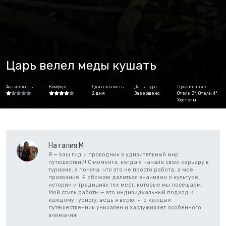
Царь велел меды кушать
Активность
Комфорт
Длительность
Даты тура
Проживание
2 дня
Завершено
Отели 3*, Отели 4*,
Хостелы
Наталия М
Я — ваш гид и проводник в удивительный мир
путешествий! С момента, когда я начала свою карьеру в
туризме, я поняла, что это не просто работа, а мое
призвание. Я обожаю делиться знаниями о культуре,
истории и традициях тех мест, которые мы посещаем.
Мой стиль работы — это индивидуальный подход к
каждому туристу, ведь я верю, что каждый
путешественник уникален и заслуживает особенного
внимания!