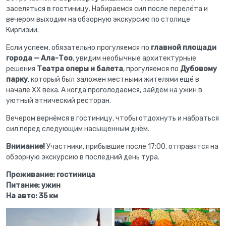
заселяться в гостиницу. Набираемся сил после перелёта и
вечером выходим на обзорную экскурсию по столице
Киргизии.
Если успеем, обязательно прогуляемся по
главной площади
города — Ала-Тоо
, увидим необычные архитектурные
решения
Театра оперы и балета
, прогуляемся по
Дубовому
парку
, который был заложен местными жителями ещё в
начале XX века. А когда проголодаемся, зайдём на ужин в
уютный этнический ресторан.
Вечером вернёмся в гостиницу, чтобы отдохнуть и набраться
сил перед следующим насыщенным днём.
Внимание!
Участники, прибывшие после 17:00, отправятся на
обзорную экскурсию в последний день тура.
Проживание: гостиница
Питание: ужин
На авто: 35 км