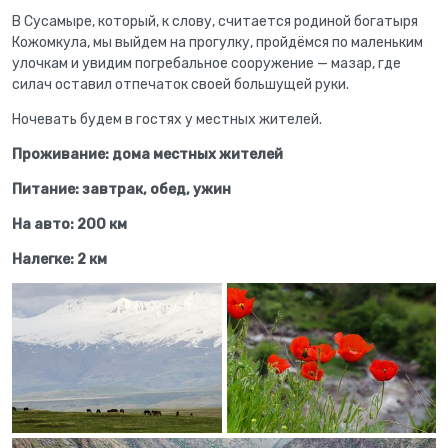
В Сусамыре, который, к слову, считается родиной богатыря
Кожомкула, мы выйдем на прогулку, пройдёмся по маленьким
улочкам и увидим погребальное сооружение — мазар, где
силач оставил отпечаток своей большущей руки.
Ночевать будем в гостях у местных жителей.
Проживание: дома местных жителей
Питание: завтрак, обед, ужин
На авто: 200 км
Налегке: 2 км