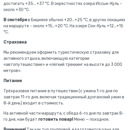
достигать +35... +37 °С. В окрестностях озера Иссык-Куль –
около +30 °С.
В сентябре
в Бишкеке обычно +20...+25 °С, в других локациях
на маршруте – около +15...+20 °С. На озере Сон-Куль +12...+15
°С.
Страховка
Мы рекомендуем оформить туристическую страховку для
активного отдыха, включающую категории
«автопутешествие» и «лёгкий треккинг на высоте до 3 000
метров».
Питание
Трёхразовое питание в путешествии (с ужина 1-го дня по
завтрак 11-го дня, включая традиционный дунганский ужин в
8-й день) входит в стоимость.
На активной части маршрута, с обеда 6-го дня по завтрак 8-
го дня, нам будет
готовить повар!
Меню — походное.
Внимание!
Так как тур групповой, еда готовится одна для