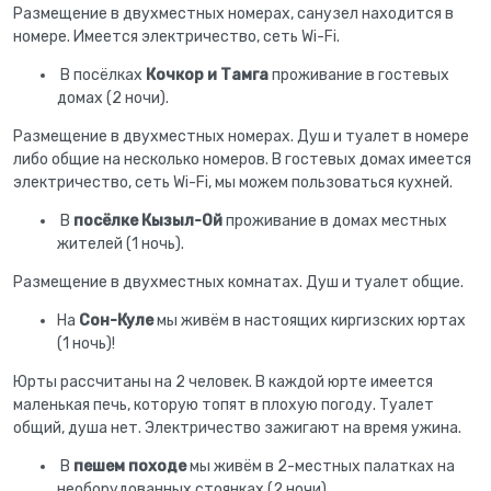
Размещение в двухместных номерах, санузел находится в
номере. Имеется электричество, сеть Wi-Fi.
В посёлках
Кочкор и Тамга
проживание в гостевых
домах (2 ночи).
Размещение в двухместных номерах. Душ и туалет в номере
либо общие на несколько номеров. В гостевых домах имеется
электричество, сеть Wi-Fi, мы можем пользоваться кухней.
В
посёлке Кызыл-Ой
проживание в домах местных
жителей (1 ночь).
Размещение в двухместных комнатах. Душ и туалет общие.
На
Сон-Куле
мы живём в настоящих киргизских юртах
(1 ночь)!
Юрты рассчитаны на 2 человек. В каждой юрте имеется
маленькая печь, которую топят в плохую погоду. Туалет
общий, душа нет. Электричество зажигают на время ужина.
В
пешем походе
мы живём в 2-местных палатках на
необорудованных стоянках (2 ночи).