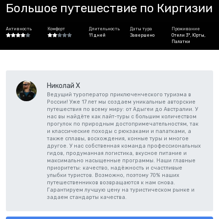
Большое путешествие по Киргизии
Активность
Комфорт
Длительность
Даты тура
Проживание
11 дней
Завершено
Отели 3*, Юрты,
Палатки
Николай Х
Ведущий туроператор приключенческого туризма в
России! Уже 17 лет мы создаем уникальные авторские
путешествия по всему миру: от Адыгеи до Австралии. У
нас вы найдёте как лайт-туры с большим количеством
прогулок по природным достопримечательностям, так
и классические походы с рюкзаками и палатками, а
также сплавы, восхождения, конные туры и многое
другое. У нас собственная команда профессиональных
гидов, продуманная логистика, вкусное питание и
максимально насыщенные программы. Наши главные
приоритеты: качество, надёжность и счастливые
улыбки туристов. Возможно, поэтому 70% наших
путешественников возвращаются к нам снова.
Гарантируем лучшую цену на туристическом рынке и
задаем стандарты качества.