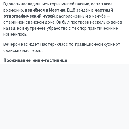
Вдоволь насладившись горными пейзажами, если такое
возможно,
вернёмся в Местию
. Ещё зайдём в
частный
этнографический музей
, расположенный в мачубе —
старинном сванском доме. Он был построен несколько веков
назад, но внутреннее убранство с тех пор практически не
изменилось.
Вечером нас ждёт мастер-класс по традиционной кухне от
сванских мастериц.
Проживание: мини-гостиница
Питание: завтрак, ужин
Налегке: 8 км
Фото гида Ирины