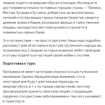
пешком, ездить на микроавтобусах и поездах. Исследуете
достопримечательности главных городов страны — Тбилиси,
Местии, Зугдиди и Кутаиси, доберётесь до высокогорных
селений и потрясающих горных панорам Сванетии, увидите
древние храмы и башни, роскошные дворцы и таинственные
пещеры, насладитесь местной кухней и отдохнёте в
знаменитых серных банях.
Это путешествие — не просто прогулки. Наши гиды подробно
расскажут вам об истории и культуре грузинского народа, вы
познакомитесь с людьми, которые искренне любят свой край
и готовы поделиться частицей своей любви с гостями.
Подготовка к туру:
Программа не имеет категории сложности и доступна всем
желающим. Однако обращаем ваше внимание, что в
некоторые дни будут длительные переезды на
микроавтобусе, в т.ч. по горным серпантинам, поэтому
просим реально оценить свои силы людям, страдающим
сердечно-сосудистыми заболеваниями и тем, кого укачивает
в транспорте.