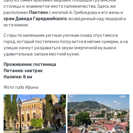
одну из самых красивых видовых площадок грузинской
столицы и знаменитое место паломничества. Здесь же
расположен
Пантеон
с могилой А. Грибоедова и его жены и
храм Давида Гареджийского
, возвёденный над пещерой и
источником.
С горы по маленьким уютным улочкам снова спустимся в
город, который постепенно погрузится в мягкие сумерки, а на
улицах начнут раздаваться звуки энергичной музыки и
удивительные запахи местной кухни.
Проживание: гостиница
Питание: завтрак
Налегке: 8 км
Фото гида Ирины