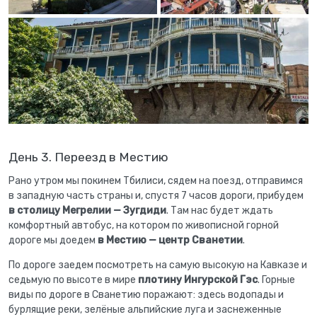
День 3. Переезд в Местию
Рано утром мы покинем Тбилиси, сядем на поезд, отправимся
в западную часть страны и, спустя 7 часов дороги, прибудем
в столицу Мегрелии — Зугдиди
. Там нас будет ждать
комфортный автобус, на котором по живописной горной
дороге мы доедем
в Местию — центр Сванетии
.
По дороге заедем посмотреть на самую высокую на Кавказе и
седьмую по высоте в мире
плотину Ингурской Гэс
. Горные
виды по дороге в Сванетию поражают: здесь водопады и
бурлящие реки, зелёные альпийские луга и заснеженные