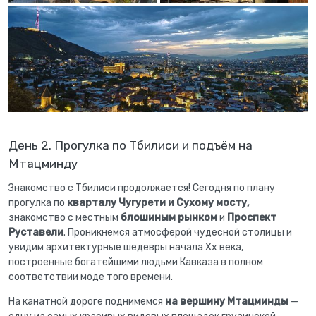
День 2. Прогулка по Тбилиси и подъём на
Мтацминду
Знакомство с Тбилиси продолжается! Сегодня по плану
прогулка по
кварталу Чугурети и Сухому мосту,
знакомство с местным
блошиным рынком
и
Проспект
Руставели
. Проникнемся атмосферой чудесной столицы и
увидим архитектурные шедевры начала Xx века,
построенные богатейшими людьми Кавказа в полном
соответствии моде того времени.
На канатной дороге поднимемся
на вершину Мтацминды
—