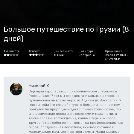
Большое путешествие по Грузии (8
дней)
Активность
Комфорт
Длительность
Даты тура
Проживание
8 дней
Завершено
Отели 1-2*, Отели
3*, Отели 4*
Николай Х
Ведущий туроператор приключенческого туризма в
России! Уже 17 лет мы создаем уникальные авторские
путешествия по всему миру: от Адыгеи до Австралии. У
нас вы найдёте как лайт-туры с большим количеством
прогулок по природным достопримечательностям, так
и классические походы с рюкзаками и палатками, а
также сплавы, восхождения, конные туры и многое
другое. У нас собственная команда профессиональных
гидов, продуманная логистика, вкусное питание и
максимально насыщенные программы. Наши главные