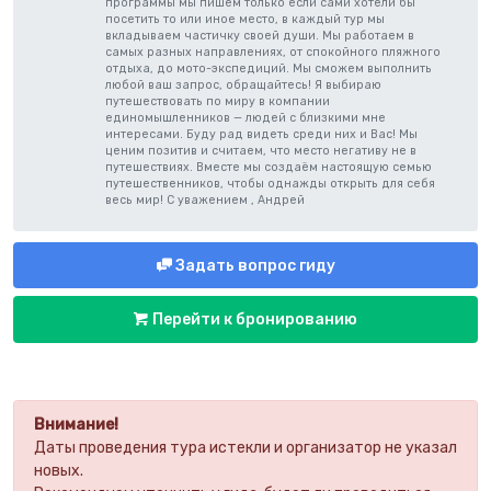
программы мы пишем только если сами хотели бы
посетить то или иное место, в каждый тур мы
вкладываем частичку своей души. Мы работаем в
самых разных направлениях, от спокойного пляжного
отдыха, до мото-экспедиций. Мы сможем выполнить
любой ваш запрос, обращайтесь! Я выбираю
путешествовать по миру в компании
единомышленников — людей с близкими мне
интересами. Буду рад видеть среди них и Вас! Мы
ценим позитив и считаем, что место негативу не в
путешествиях. Вместе мы создаём настоящую семью
путешественников, чтобы однажды открыть для себя
весь мир! С уважением , Андрей
Задать вопрос гиду
Перейти к бронированию
Внимание!
Даты проведения тура истекли и организатор не указал
новых.