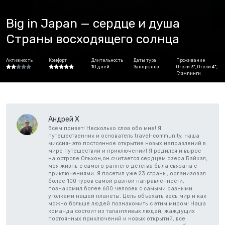
Big in Japan — сердце и душа
Страны восходящего солнца
Активность
Комфорт
Длительность
Даты тура
Проживание
10 дней
Завершено
Отели 3*, Отели 4*,
Глэмпинги
Андрей Х
Всем привет! Несколько слов обо мне! Я
путешественник и основатель travel-community, наша
миссия- это постоянное открытие новых направлений в
мире путешествий и приключений! Я родился и вырос
на острове Ольхон,он считается сердцем озера Байкал,
моя жизнь с самого раннего детства была связана с
приключениями. Я посетил уже 23 страны, организовал
более 100 туров самой разной направленности,
познакомил более 600 человек с самыми разными
уголками нашей планеты. Цель объехать весь мир и как
можно больше людей познакомить с этим миром! Наша
команда состоит из талантливых людей, жаждущих
постоянных приключений и новых открытий, все