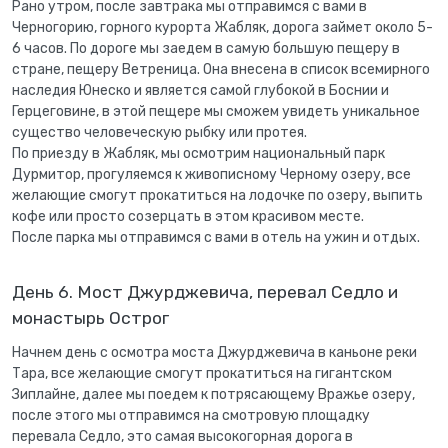
Рано утром, после завтрака мы отправимся с вами в
Черногорию, горного курорта Жабляк, дорога займет около 5-
6 часов. По дороге мы заедем в самую большую пещеру в
стране, пещеру Ветреница. Она внесена в список всемирного
наследия Юнеско и является самой глубокой в Боснии и
Герцеговине, в этой пещере мы сможем увидеть уникальное
существо человеческую рыбку или протея.
По приезду в Жабляк, мы осмотрим национальный парк
Дурмитор, прогуляемся к живописному Черному озеру, все
желающие смогут прокатиться на лодочке по озеру, выпить
кофе или просто созерцать в этом красивом месте.
После парка мы отправимся с вами в отель на ужин и отдых.
День 6. Мост Джурджевича, перевал Седло и
монастырь Острог
Начнем день с осмотра моста Джурджевича в каньоне реки
Тара, все желающие смогут прокатиться на гигантском
Зиплайне, далее мы поедем к потрясающему Вражье озеру,
после этого мы отправимся на смотровую площадку
перевала Седло, это самая высокогорная дорога в