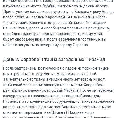
Боснии Герцеговины в город Сараево. По дороге мы заезжаем
в красивейшие места Сербии, мы посмотрим домик на реке
Дрина, увидим самую короткую реку на Балканах, реку Врело,
после этого мы заедем в красивейший национальный парк
Тара и увидим Боснию с потрясающей видовой площадки
Банька Стена, далее мы пообедаем форелью на реке Дрина,
перейдем границу и поедем в Сараево. По приезду у нас
будет свободное время, после заселения в гостинице, вы
можете погулять по вечернему городу Сараево.
День 2. Сараево и тайна загадочных Пирамид
После завтрака мы встречаемся с гидом-историком и идем
осматривать столицу Биг, мы узнаем историю этой
замечательной страны и увидим много интересных мест,
латинский мост, великолепную мечеть Гази-Хосревбея,
центральную рыночную площадь Маркале. После интересной
экскурсии мы отправимся к таинственным Пирамидам.
Пирамиды это древнейшие сооружения, истинное назначение
которых неизвестно до сих пор. Самыми известными в мире
считаются пирамиды Гизы (Египет). Позднее когда