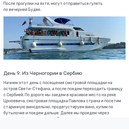
После прогулки на яхте, могут отправиться гулять
по вечерней Будве.
День 9. Из Черногории в Сербию
Начнем этот день с посещения смотровой площадки на
остров Свети-Стефана, а после поедем переходить границу
с Сербией. По дороге мы заедем в красивое место на реке
Црноевича, смотровая площадка Павлова страна и посетим
старинную винодельню, продегустируем вино, купим по
бутылочке и поедем дальше. Далее мы проедем через
столицу Черногории город Подгорица и поедем к гронице с
Сербией. После перехода границы, мы поедем в красивейшее