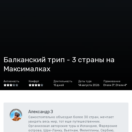
Балканский трип - 3 страны на
Максималках
Активность
Комфорт
Длительность
Даты тура
Проживание
15 дней
14 августа 2026
Отели 3*, Отели 4*
Александр З
Самостоятельно объездил более 30 стран, мечтает
увидеть весь мир, тот еще путешественник.
Организовал авторские туры в Исландию, Фарерские
острова, Шри-Ланку, Вьетнам, Филиппины, Сербию,