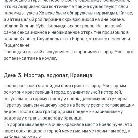
произошло открытие Нового Света, европейцы обнаружили,
что на Американском континенте так же существуют свои
пирамиды, уже в Xx веке были обнаружены пирамиды в Китае,
а затем целый ряд пирамид скрывающихся на дне океана,
вблизи Японии, Кубы, Бермудских островов. Но, пожалуй,
самое сенсационное и неожиданное открытие произошло в
начале Xxiвека. Случилось это в Европе, а точнее в Боснии и
Герцеговине.
После длительной экскурсии мы отправимся в город Мостар и
останемся там на ночлег.
День 3. Мостар, водопад Кравица
После завтрака мы пойдем осматривать город Мостар, мы
осмотрим красивейший город с удивительной историей,
погуляем по старому городу и очень древнему мосту через
Неретву, выпьем чашечку кофе на берегу реки с потрясающим
видом. После осмотра города мы поедем к красивейшему
водопаду страны, водопаду Кравица.
По дороге мы заедем в очень красивое место Врело Буне, это
карстовая пещера с горной мечетью, мы устроим там обед и
небольшой отдых.