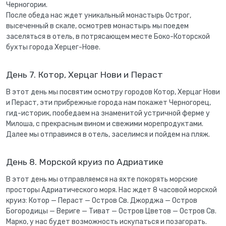
Черногории.
После обеда нас ждет уникальный монастырь Острог,
высеченный в скале, осмотрев монастырь мы поедем
заселяться в отель, в потрясающем месте Боко-Которской
бухты города Херцег-Нове.
День 7. Котор, Херцаг Нови и Пераст
В этот день мы посвятим осмотру городов Котор, Херцаг Нови
и Пераст, эти прибрежные города нам покажет Черногорец,
гид-историк, пообедаем на знаменитой устричной ферме у
Милоша, с прекрасным вином и свежими морепродуктами.
Далее мы отправимся в отель, заселимся и пойдем на пляж.
День 8. Морской круиз по Адриатике
В этот день мы отправляемся на яхте покорять морские
просторы Адриатического моря. Нас ждет 8 часовой морской
круиз: Котор — Пераст — Остров Св. Джорджа — Остров
Богородицы — Вериге — Тиват — Остров Цветов — Остров Св.
Марко, у нас будет возможность искупаться и позагорать.