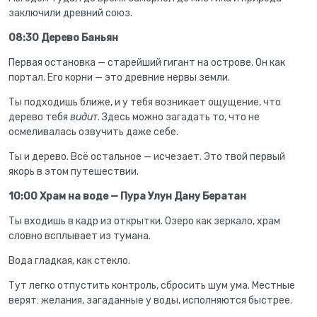
заключили древний союз.
08:30 Дерево Баньян
Первая остановка — старейший гигант на острове. Он как
портал. Его корни — это древние нервы земли.
Ты подходишь ближе, и у тебя возникает ощущение, что
дерево тебя
видит
. Здесь можно загадать то, что не
осмеливалась озвучить даже себе.
Ты и дерево. Всё остальное — исчезает. Это твой первый
якорь в этом путешествии.
10:00 Храм на воде — Пура Улун Дану Бератан
Ты входишь в кадр из открытки. Озеро как зеркало, храм
словно всплывает из тумана.
Вода гладкая, как стекло.
Тут легко отпустить контроль, сбросить шум ума. Местные
верят: желания, загаданные у воды, исполняются быстрее.