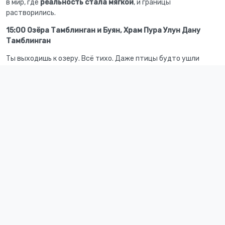
в мир, где
реальность стала мягкой
, и границы
растворились.
15:00 Озёра Тамблинган и Буян, Храм Пура Улун Дану
Тамблинган
Ты выходишь к озеру. Всё тихо. Даже птицы будто ушли
вглубь.
Перед тобой древний храм, наполовину скрытый туманом и
джунглями.
Здесь чувствуешь не тело — а душу.
Здесь
боги говорят шёпотом
, и ты можешь их услышать.
Ты можешь пройти по тропинке вдоль воды или просто сесть.
Быть. Молчать. Чувствовать.
16:30 Кофе или какао у края мира
На веранде с видом на два священных озера ты получаешь
последний штрих путешествия: тепло чашки в руках, взгляд в
никуда, тишина внутри.