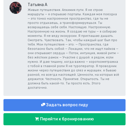
Татьяна А
Живые путешествия. Алхимия пути. Я не строю
маршруты — я открываю порталы. Каждая моя поездка
— это тонко настроенное пространство, где ты не
просто отдыхаешь, а трансформируешься. Ты
возвращаешь себе себя. Настоящую. Настроенную.
Настроенную на жизнь. Я создаю не туры — я собираю
моменты. Я не веду экскурсии. Я приглашаю дышать.
Смотреть. Чувствовать. Так, чтобы каждый шаг был про
тебя. Мои путешествия — это: — Пространства, где
безопасно быть собой — Локации, что не ищут лайков —
они открывают сердца — Поток, интуиция, живой ритм —
без жёстких рамок — Участие с душой: я рядом, если
нужно. И даю тишину, когда важно — короткометражка
с тобой в главной роли Я не туроператор. Я проводник
жизни через путешествия до слез и мурашек. я бываю
разной, но всегда настоящей. Ценности, на которых всё
держится: Честность. Принятие. Открытость. Ты не
должна быть какой-то. Ты просто есть. Этого
достаточно.
Задать вопрос гиду
Перейти к бронированию