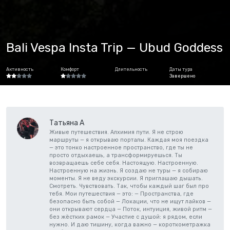
Bali Vespa Insta Trip — Ubud Goddess
Активность
Комфорт
Длительность
Даты тура
Завершено
Татьяна А
Живые путешествия. Алхимия пути. Я не строю
маршруты — я открываю порталы. Каждая моя поездка
— это тонко настроенное пространство, где ты не
просто отдыхаешь, а трансформируешься. Ты
возвращаешь себе себя. Настоящую. Настроенную.
Настроенную на жизнь. Я создаю не туры — я собираю
моменты. Я не веду экскурсии. Я приглашаю дышать.
Смотреть. Чувствовать. Так, чтобы каждый шаг был про
тебя. Мои путешествия — это: — Пространства, где
безопасно быть собой — Локации, что не ищут лайков —
они открывают сердца — Поток, интуиция, живой ритм —
без жёстких рамок — Участие с душой: я рядом, если
нужно. И даю тишину, когда важно — короткометражка