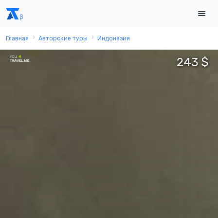
Главная
Авторские туры
Индонезия
243 $