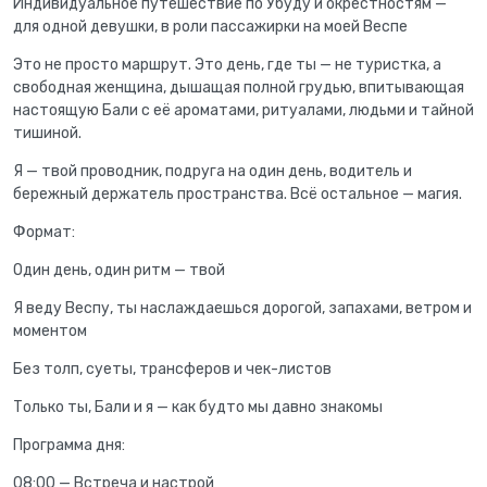
Индивидуальное путешествие по Убуду и окрестностям —
для одной девушки, в роли пассажирки на моей Веспе
Это не просто маршрут. Это день, где ты — не туристка, а
свободная женщина, дышащая полной грудью, впитывающая
настоящую Бали с её ароматами, ритуалами, людьми и тайной
тишиной.
Я — твой проводник, подруга на один день, водитель и
бережный держатель пространства. Всё остальное — магия.
Формат:
Один день, один ритм — твой
Я веду Веспу, ты наслаждаешься дорогой, запахами, ветром и
моментом
Без толп, суеты, трансферов и чек-листов
Только ты, Бали и я — как будто мы давно знакомы
Программа дня:
08:00 — Встреча и настрой