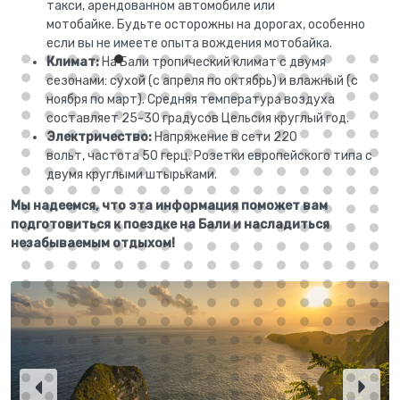
такси, арендованном автомобиле или
мотобайке. Будьте осторожны на дорогах, особенно
если вы не имеете опыта вождения мотобайка.
Климат:
На Бали тропический климат с двумя
сезонами: сухой (с апреля по октябрь) и влажный (с
ноября по март). Средняя температура воздуха
составляет 25-30 градусов Цельсия круглый год.
Электричество:
Напряжение в сети 220
вольт, частота 50 герц. Розетки европейского типа с
двумя круглыми штырьками.
Мы надеемся, что эта информация поможет вам
подготовиться к поездке на Бали и насладиться
незабываемым отдыхом!