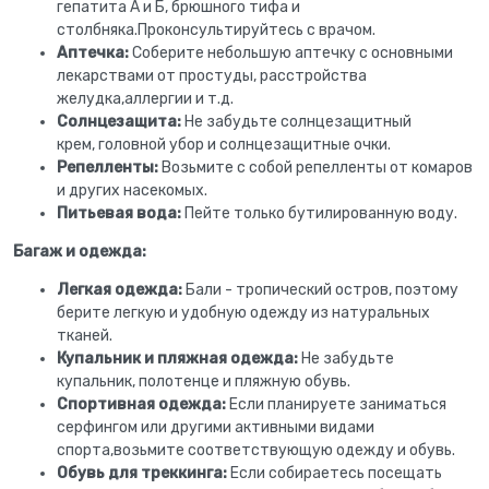
гепатита А и Б, брюшного тифа и
столбняка.Проконсультируйтесь с врачом.
Аптечка:
Соберите небольшую аптечку с основными
лекарствами от простуды, расстройства
желудка,аллергии и т.д.
Солнцезащита:
Не забудьте солнцезащитный
крем, головной убор и солнцезащитные очки.
Репелленты:
Возьмите с собой репелленты от комаров
и других насекомых.
Питьевая вода:
Пейте только бутилированную воду.
Багаж и одежда:
Легкая одежда:
Бали - тропический остров, поэтому
берите легкую и удобную одежду из натуральных
тканей.
Купальник и пляжная одежда:
Не забудьте
купальник, полотенце и пляжную обувь.
Спортивная одежда:
Если планируете заниматься
серфингом или другими активными видами
спорта,возьмите соответствующую одежду и обувь.
Обувь для треккинга:
Если собираетесь посещать