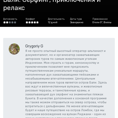
релакс
Активность
Комфорт
Длительность
Даты тура
Проживание
12 дней
Завершено
Отели 5*, Виллы
Grygoriy G
Я не просто опытный высотный оператор-альпинист и
документалист, но и организатор захватывающих
авторских туров по самым живописным уголкам
Индонезии. Моя страсть к горам, киноискусству и
приключениям позволяет мне предложить
путешественникам уникальные маршруты,
наполненные дух захватывающими пейзажами и
незабываемыми впечатлениями. Центральным
направлением моих туров является остров Бали. Здесь
вас ждут и величественные вулканы, и живописные
рисовые террасы, и таинственные храмы, и
захватывающий дух серфинг на знаменитых пляжах
Букита. В качестве дополнения к основной программе
мы также можем отправиться на север острова, чтобы
встретиться с дельфинами. Не менее впечатляющим
будет и наше путешествие на остров Ломбок, где мы
совершим восхождение на вулкан Риджани - один из