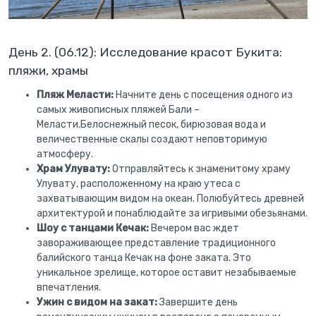
День 2. (06.12): Исследование красот Букита:
пляжи, храмы
Пляж Меласти:
Начните день с посещения одного из
самых живописных пляжей Бали –
Меласти.Белоснежный песок, бирюзовая вода и
величественные скалы создают неповторимую
атмосферу.
Храм Улувату:
Отправляйтесь к знаменитому храму
Улувату, расположенному на краю утеса с
захватывающим видом на океан. Полюбуйтесь древней
архитектурой и понаблюдайте за игривыми обезьянами.
Шоу с танцами Кечак:
Вечером вас ждет
завораживающее представление традиционного
балийского танца Кечак на фоне заката. Это
уникальное зрелище, которое оставит незабываемые
впечатления.
Ужин с видом на закат:
Завершите день