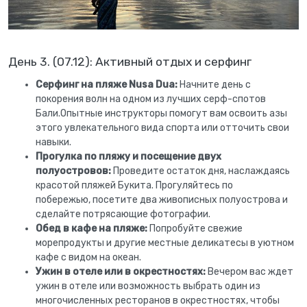
День 3. (07.12): Активный отдых и серфинг
Серфинг на пляже Nusa Dua:
Начните день с
покорения волн на одном из лучших серф-спотов
Бали.Опытные инструкторы помогут вам освоить азы
этого увлекательного вида спорта или отточить свои
навыки.
Прогулка по пляжу и посещение двух
полуостровов:
Проведите остаток дня, наслаждаясь
красотой пляжей Букита. Прогуляйтесь по
побережью, посетите два живописных полуострова и
сделайте потрясающие фотографии.
Обед в кафе на пляже:
Попробуйте свежие
морепродукты и другие местные деликатесы в уютном
кафе с видом на океан.
Ужин в отеле или в окрестностях:
Вечером вас ждет
ужин в отеле или возможность выбрать один из
многочисленных ресторанов в окрестностях, чтобы