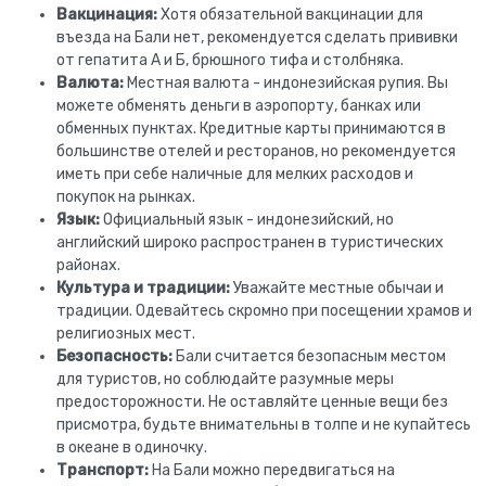
Вакцинация:
Хотя обязательной вакцинации для
въезда на Бали нет, рекомендуется сделать прививки
от гепатита А и Б, брюшного тифа и столбняка.
Валюта:
Местная валюта - индонезийская рупия. Вы
можете обменять деньги в аэропорту, банках или
обменных пунктах. Кредитные карты принимаются в
большинстве отелей и ресторанов, но рекомендуется
иметь при себе наличные для мелких расходов и
покупок на рынках.
Язык:
Официальный язык - индонезийский, но
английский широко распространен в туристических
районах.
Культура и традиции:
Уважайте местные обычаи и
традиции. Одевайтесь скромно при посещении храмов и
религиозных мест.
Безопасность:
Бали считается безопасным местом
для туристов, но соблюдайте разумные меры
предосторожности. Не оставляйте ценные вещи без
присмотра, будьте внимательны в толпе и не купайтесь
в океане в одиночку.
Транспорт:
На Бали можно передвигаться на