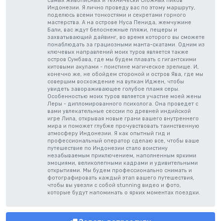
самых живописных и технически сложных пиков
Индонезии. Я лично проведу вас по этому маршруту,
поделюсь всеми тонкостями и секретами горного
мастерства. А на острове Нуса Пенида, жемчужине
Бали, вас ждут белоснежные пляжи, пещеры и
захватывающий дайвинг, во время которого вы сможете
понаблюдать за грациозными манта-скатами. Одним из
ключевых направлений моих туров является также
остров Сумбава, где мы будем плавать с гигантскими
китовыми акулами - поистине магическое зрелище. И,
конечно же, не обойдем стороной и остров Ява, где мы
совершим восхождение на вулкан Иджен, чтобы
увидеть завораживающее голубое пламя серы.
Особенностью моих туров является участие моей жены
Леры - дипломированного психолога. Она проведет с
вами увлекательные сессии по древней индийской
игре Лила, открывая новые грани вашего внутреннего
мира и поможет глубже прочувствовать таинственную
атмосферу Индонезии. Я как опытный гид и
профессиональный оператор сделаю все, чтобы ваше
путешествие по Индонезии стало воистину
незабываемым приключением, наполненным яркими
эмоциями, великолепными кадрами и удивительными
открытиями. Мы будем профессионально снимать и
фотографировать каждый этап вашего путешествия,
чтобы вы увезли с собой stunning видео и фото,
которые будут напоминать о ярких моментах поездки.