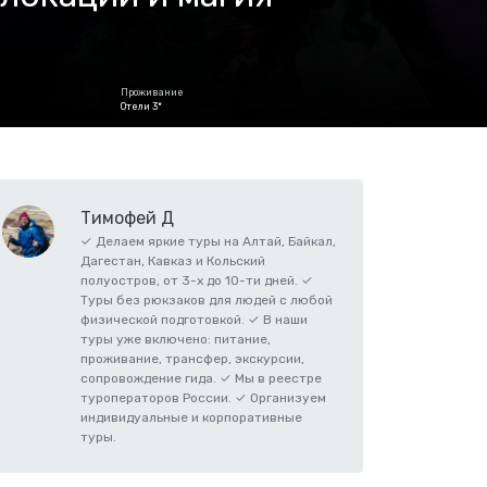
Проживание
Отели 3*
Тимофей Д
✓ Делаем яркие туры на Алтай, Байкал,
Дагестан, Кавказ и Кольский
полуостров, от 3-х до 10-ти дней. ✓
Туры без рюкзаков для людей с любой
физической подготовкой. ✓ В наши
туры уже включено: питание,
проживание, трансфер, экскурсии,
сопровождение гида. ✓ Мы в реестре
туроператоров России. ✓ Организуем
индивидуальные и корпоративные
туры.