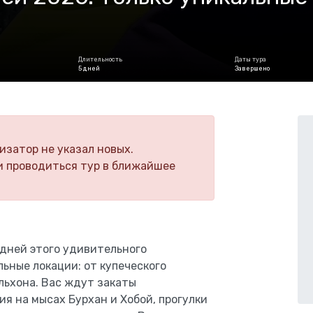
Длительность
Даты тура
5 дней
Завершено
изатор не указал новых.
и проводиться тур в ближайшее
 дней этого удивительного
ьные локации: от купеческого
льхона. Вас ждут закаты
я на мысах Бурхан и Хобой, прогулки