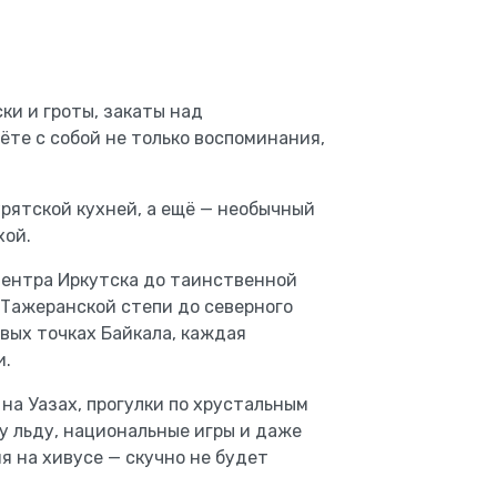
ки и гроты, закаты над
ёте с собой не только воспоминания,
урятской кухней, а ещё — необычный
хой.
центра Иркутска до таинственной
 Тажеранской степи до северного
вых точках Байкала, каждая
и.
на Уазах, прогулки по хрустальным
му льду, национальные игры и даже
я на хивусе — скучно не будет