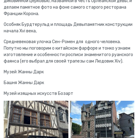
диковинной церковью, названной в честь Орлеанской девы, и
делаем памятное фото на фоне самого старого ресторана
Франции Корона.
Особняк Бурдтерульд и площадь Девыпамятник конструкции
начала Xvi века,
Средневековая улочка Сен-Ромен для одного человека.
Попутно мы поговорим о китайском фарфоре и тонко узнаем
изготовление и особенности росписи знаменитого руанского
фаянса (его выбрал для своей трапезы сам Людовик Xiv).
Музей Жанны Дарк
Башня Жанны Дарк
Музей изящных искусств Бозарт