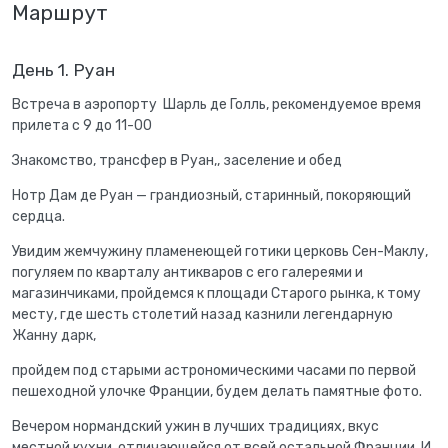
Маршрут
День 1. Руан
Встреча в аэропорту Шарль де Голль, рекомендуемое время
прилета с 9 до 11-00
Знакомство, трансфер в Руан,, заселение и обед
Нотр Дам де Руан — грандиозный, старинный, покоряющий
сердца.
Увидим жемчужину пламенеющей готики церковь Сен-Маклу,
погуляем по кварталу антикваров с его галереями и
магазинчиками, пройдемся к площади Старого рынка, к тому
месту, где шесть столетий назад казнили легендарную
Жанну дарк,
пройдем под старыми астрономическими часами по первой
пешеходной улочке Франции, будем делать памятные фото.
Вечером нормандский ужин в лучших традициях, вкус
местной кухни, отличающейся от всей остальной Франции. И