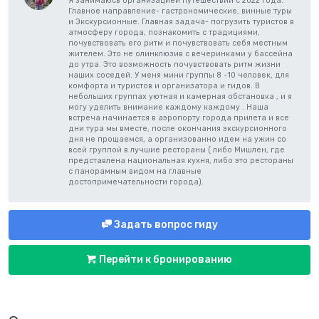
Я занимаюсь организацией путешествий с 2022 года.
Главное направление- гастрономические, винные туры
и Экскурсионные. Главная задача- погрузить туристов в
атмосферу города, познакомить с традициями,
почувствовать его ритм и почувствовать себя местным
жителем. Это не олинклюзив с вечеринками у бассейна
до утра. Это возможность почувствовать ритм жизни
наших соседей. У меня мини группы 8 -10 человек, для
комфорта и туристов и организатора и гидов. В
небольших группах уютная и камерная обстановка , и я
могу уделить внимание каждому каждому . Наша
встреча начинается в аэропорту города прилета и все
дни тура мы вместе, после окончания экскурсионного
дня не прощаемся, а организованно идем на ужин со
всей группой в лучшие рестораны ( либо Мишлен, где
представлена национальная кухня, либо это рестораны
с панорамным видом на главные
достопримечательности города).
Задать вопрос гиду
Перейти к бронированию