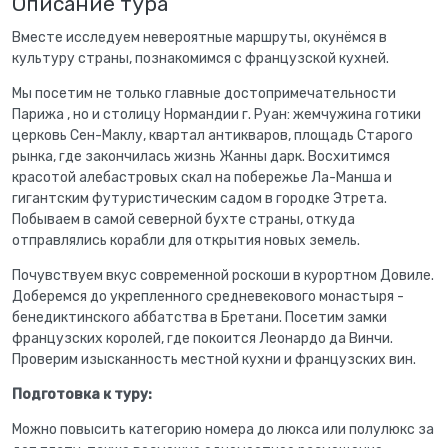
Описание тура
Вместе исследуем невероятные маршруты, окунёмся в
культуру страны, познакомимся с французской кухней.
Мы посетим не только главные достопримечательности
Парижа , но и столицу Нормандии г. Руан: жемчужина готики
церковь Сен-Маклу, квартал антикваров, площадь Старого
рынка, где закончилась жизнь Жанны дарк. Восхитимся
красотой алебастровых скал на побережье Ла-Манша и
гигантским футуристическим садом в городке Этрета.
Побываем в самой северной бухте страны, откуда
отправлялись корабли для открытия новых земель.
Почувствуем вкус современной роскоши в курортном Довиле.
Доберемся до укрепленного средневекового монастыря -
бенедиктинского аббатства в Бретани. Посетим замки
французских королей, где покоится Леонардо да Винчи.
Проверим изысканность местной кухни и французских вин.
Подготовка к туру:
Можно повысить категорию номера до люкса или полулюкс за