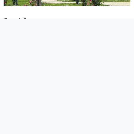
День 4. Бретань
Выезд из Довиля, посещение пляжа Омаха Бич, где произошла
высадка десанта 6 июля 1944 года. Посещение пляжа
Арроманш, где еще можно увидеть остатки искусственных
понтонов гавани, построенных в Англии. Обед.
После обеда вы окажитесь на границе региона Нормандии и
Бретань, где и находится одно из самых посещаемых мест во
Франции, гора Святого Михаила. В глубине красивейшей
бухты, живущей в ритме приливов и отливов, на острове
величественно возвышается бенедиктинское аббатство.
История возникновения Мон-Сен-Мишель относится к 708
году, когда епископ Обер повелел построить на острове Монт
Табор храм архангела Михаила. Вы сможете посетить
аббатство, важнейший центр паломничества христиан. Ночь
на Монт Сен Мишель или Сан Мало.