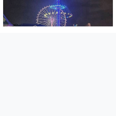
День 5. День 5: Легенда Брюса Ли
— Этот день посвящен Брюсу Ли — вашему личному герою
и символу настойчивости и силы.
— Утром вас ждет прогулка по его родине, где ощущается дух
борьбы и преодоления.
— В обед посещение музея Брюса Ли.
— Вечером мы направимся в один из лучших ресторанов
района — Сердце Фошани, где сможем насладиться местной
кухней и атмосферой.
— После ужина свободное время для отдыха.