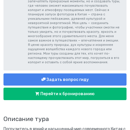
запечатлеть прекрасные моменты, но и создавать туры,
где человек сможет максимально почувствовать
колорит и атмосферу посещаемых мест. Сейчас я
планирую запуск фототуров в Китае — страна с
уникальными пейзажами, древней культурой и
невероятной энергетикой. Моя цель — соединить
путешествия и фотографию, чтобы участники смогли не
только увидеть, но и почувствовать красоту, яркость и
многообразие этого удивительного места. Для меня
самое важное в путешествиях — впечатления и эмоции.
Я ценю красоту природы, дух культуры и искреннее
ощущение волшебства каждого нового города или
региона. Мои туры созданы для тех, кто хочет по-
настоящему прочувствовать этот мир, погрузиться в его
колорит и оставить с собой яркие воспоминания.
Задать вопрос гиду
Перейти к бронированию
Описание тура
Погрузитесь в яркий и насыщенный мир современного Китая с