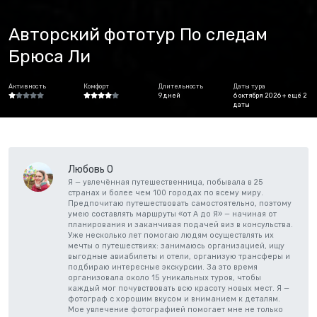
Авторский фототур По следам
Брюса Ли
Активность
Комфорт
Длительность
Даты тура
9 дней
6 октября 2026 + ещё 2
даты
Любовь О
Я — увлечённая путешественница, побывала в 25
странах и более чем 100 городах по всему миру.
Предпочитаю путешествовать самостоятельно, поэтому
умею составлять маршруты «от А до Я» — начиная от
планирования и заканчивая подачей виз в консульства.
Уже несколько лет помогаю людям осуществлять их
мечты о путешествиях: занимаюсь организацией, ищу
выгодные авиабилеты и отели, организую трансферы и
подбираю интересные экскурсии. За это время
организовала около 15 уникальных туров, чтобы
каждый мог почувствовать всю красоту новых мест. Я —
фотограф с хорошим вкусом и вниманием к деталям.
Мое увлечение фотографией помогает мне не только