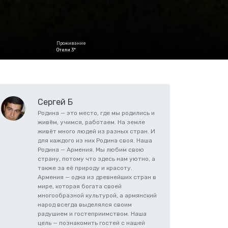
Проживание
Отели 3*
Сергей Б
Родина — это место, где мы родились и
живём, учимся, работаем. На земле
живёт много людей из разных стран. И
для каждого из них Родина своя. Наша
Родина — Армения. Мы любим свою
страну, потому что здесь нам уютно, а
также за её природу и красоту.
Армения — одна из древнейших стран в
мире, которая богата своей
многообразной культурой, а армянский
народ всегда выделялся своим
радушием и гостеприимством. Наша
цель — познакомить гостей с нашей