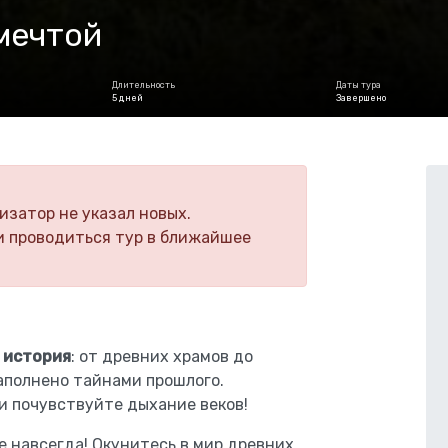
 мечтой
Длительность
Даты тура
5 дней
Завершено
изатор не указал новых.
и проводиться тур в ближайшее
 история
: от древних храмов до
аполнено тайнами прошлого.
и почувствуйте дыхание веков!
е навсегда! Окунитесь в мир древних