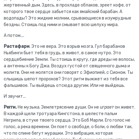
жертвенный дым. Здесь, в прохладе облаков, зреет кофе, от
которого твое сердце забьется как ямайский барабан. А
водопады? Это жидкие молнии, срывающиеся в изумрудные
бездны. Стоишь под ними и смывает всю шелуху мира.
А потом....
Растафари
. Это не вера. Это взрыв мозга. Гул барабанов
Ньябинги бьет тебя в грудь, в живот, в самое нутро. Это
сердцебиение Земли. Ты стоишь в кругу, где дреды не волосы,
а антенны к Богу Джа. Воздух густой от священного дыма и
молитв. Они не молятся они говорят с Эфиопией, с Сионом. Ты
слышишь шепот пророков? Этот ритм выжжет из тебя все
фальшивое. Ты выйдешь отсюда другим. Или не выйдешь.
И звучит...
Регги.
Не музыка. Землетрясение души. Он не
играет
он живет.
В каждой щели тротуара Кингстона, в шелесте пальм
Негрила, в стуке твоего сердца. Это Боб Марли. Его голос не
голос, а река времени. Он поет о свободе, о боли, о любви так,
что по спине бегут мурашки. Это вибрация, которая