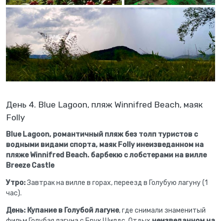
День 4. Blue Lagoon, пляж Winnifred Beach, маяк
Folly
Blue Lagoon, романтичный пляж без толп туристов с
водными видами спорта, маяк Folly инеизведанном на
пляже Winnifred Beach. барбекю с лобстерами на вилле
Breeze Castle
Утро:
Завтрак на вилле в горах, переезд в Голубую лагуну (1
час).
День:
Купание в Голубой лагуне
, где снимали знаменитый
фильм Голубая лагуна с Брук Шилдс. Отдых
неизведанном на