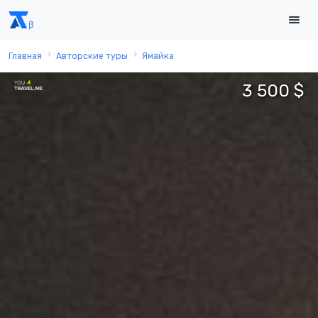
Главная
Авторские туры
Ямайка
3 500 $