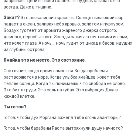
разрывает цепи в твоей голове. Ты будешь слышать его
всегда. Даже в тишине.
Закат?
Это апокалипсис красоты. Солнце пылающий шар
падает в океан, заливая небо кровью, золотом и пурпуром.
Воздух густеет от аромата жареного джерка острого,
дымного, первобытного. Звезды зажигаются такими иглами,
что колет глаза. А ночь... ночь гудит от цикад и басов, идущих
из глубины острова.
Ямайка это не место. Это состояние.
Состояние, когда время ломается. Когда проблемы
растворяются в море. Когда улыбка ямайцев жжет тебя
теплее солнца. Когда ты понимаешь, что свобода не слово.
Это бит в груди. Это соль на губах. Это вибрация Джа в
каждой клетке.
Ты готов?
Готов, чтобы дух Моргана зажег в тебе огонь авантюры?
Готов, чтобы барабаны Раста вытряхнули душу начисто?