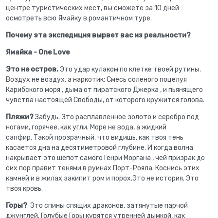
центре туристических мест, вы сможете за 10 дней
осмотреть всю Ямайку в романтичном туре.
Почему эта экспедиция вырвет вас из реальности?
Ямайка - One Love
Это не остров.
Это удар кулаком по клетке твоей рутины.
Воздух не воздух, а наркотик: Смесь соленого поцелуя
Карибского моря , дыма от пиратского Джерка , и пьянящего
чувства настоящей Свободы, от которого кружится голова.
Пляжи?
Забудь. Это расплавленное золото и серебро под
ногами, горячее, как угли. Море не вода, а жидкий
сапфир. Такой прозрачный, что видишь, как твоя тень
касается дна на десятиметровой глубине. И когда волна
накрывает это шепот самого Генри Моргана , чей призрак до
сих пор правит тенями в руинах Порт-Рояла. Коснись этих
камней и в жилах закипит ром и порох.Это не история. Это
твоя кровь.
Горы?
Это спины спящих драконов, затянутые парчой
джунглей. Голубые Горы курятся утренней дымкой, как