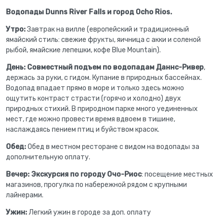
Водопады Dunns River Falls и город Ocho Rios.
Утро:
Завтрак на вилле (европейский и традиционный
ямайский стиль: свежие фрукты, яичница с акки и соленой
рыбой, ямайские лепешки, кофе Blue Mountain).
День:
Совместный подъем по водопадам Даннс-Ривер
,
держась за руки, с гидом. Купание в природных бассейнах.
Водопад впадает прямо в море и только здесь можно
ощутить контраст страсти (горячо и холодно) двух
природных стихий. В природном парке много уединенных
мест, где можно провести время вдвоем в тишине,
наслаждаясь пением птиц и буйством красок.
Обед:
Обед в местном ресторане с видом на водопады за
дополнительную оплату.
Вечер:
Экскурсия по городу Очо-Риос
: посещение местных
магазинов, прогулка по набережной рядом с крупными
лайнерами.
Ужин:
Легкий ужин в городе за доп. оплату