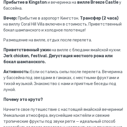
Прибытие в Kingston
и вечеринка на
вилле Breeze Castle
у
бассейна.
Вечер:
Прибытие в аэропорт Кингстон.
Трансфер (2 часа)
на виллу Coral Hill Villa включен в стоимость. Приветственный
бокал шампанского и холодное полотенце!
Размещение на вилле, отдых после перелета.
Приветственный ужин
на вилле с блюдами ямайской кухни:
Jerk chicken, festival. Дегустация местного рома или
бокал шампанского.
Активность:
Если остались силы после перелета. Вечеринка
у бассейна под звездами в гамаках, с местными фруктами и
тихой музыкой. Знакомство с нами и приятные беседы под
луной.
Почему это круто?
Начните свое путешествие с настоящей ямайской вечеринки!
Уникальная атмосфера, вкуснейшие коктейли и свежие
тропические фрукты под звуки регги — идеальный способ