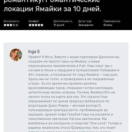
локации Ямайки за 10 дней.
Активность
Комфорт
Длительность
Даты тура
Проживание
10 дней
Завершено
Виллы
Inga S
Привет! Я Инга. Вместе с моим партнером Денисом мы
создаем не просто туры на Ямайку, а ваше
персональное приключение в Рай. Наш опыт: мы с
ногами в песке и сердцем в путешествиях! Побывали в
40+ странах, а последние 4+ года Ямайка — наш дом.
Здесь мы не гости, а проводники в ее сокровенные
уголки. За это время мы провели десятки
вдохновляющих туров, открывая гостям настоящую,
аутентичную жизнь острова. Почему Ямайка?Это не
просто точка на карте для нас. Это страсть! Нас
завораживает ее дикая природа (взбираться по
водопадам Данс-Ривер — вечный восторг!),
пульсирующая культура регги, пробивающая до
мурашек, аромат кофе Голубой Горы на рассвете и
таинственное свечение Лагуны светлячков. Мы
влюблены в ее контрасты и энергию "One Love". Готовы к
вашему ямайскому эпосу?Доверьтесь тем, кто знает