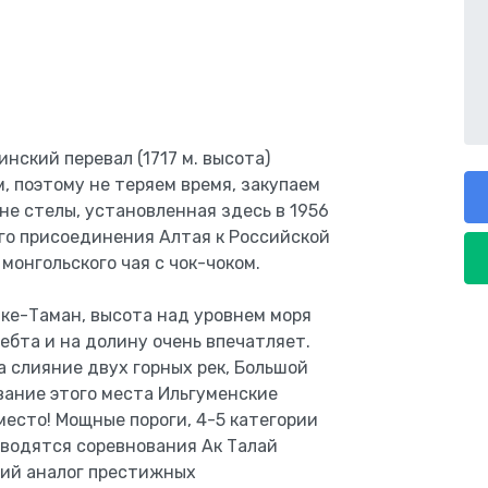
нский перевал (1717 м. высота)
 поэтому не теряем время, закупаем
е стелы, установленная здесь в 1956
ого присоединения Алтая к Российской
монгольского чая с чок-чоком.
ике-Таман, высота над уровнем моря
ребта и на долину очень впечатляет.
а слияние двух горных рек, Большой
вание этого места Ильгуменские
есто! Мощные пороги, 4-5 категории
оводятся соревнования Ак Талай
кий аналог престижных