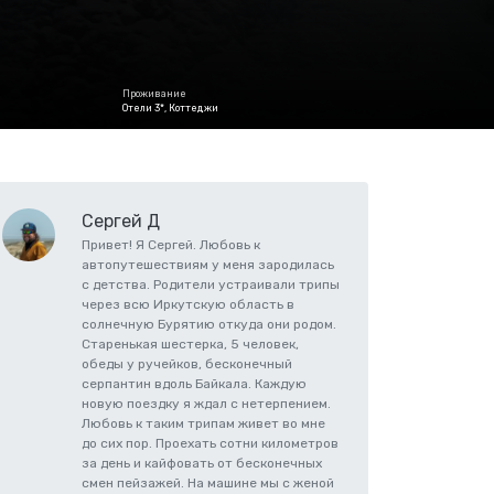
Проживание
Отели 3*, Коттеджи
Сергей Д
Привет! Я Сергей. Любовь к
автопутешествиям у меня зародилась
с детства. Родители устраивали трипы
через всю Иркутскую область в
солнечную Бурятию откуда они родом.
Старенькая шестерка, 5 человек,
обеды у ручейков, бесконечный
серпантин вдоль Байкала. Каждую
новую поездку я ждал с нетерпением.
Любовь к таким трипам живет во мне
до сих пор. Проехать сотни километров
за день и кайфовать от бесконечных
смен пейзажей. На машине мы с женой