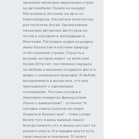
проехали несколько европеских стран
на автомобиле. Гоняли на концерт
Металлики в Эстонию на авто из
Новосибирска. Несчетное количество
раз посетили Алтай. Организовали
несколько авторских автотуров на
Алтае и съездили в экспедицию в
Монголию. Регулярно ездим на родину
жены Казахстан и изучаем природу
этой огромной страны. Страсть к
музыке, которая живет со мной уже
более 20ти лет, постепенно перешла
на любовь и желание создавать фото и
видео с уникальной природой. Я люблю
воспринимать в жизни все, что она
преподносит с одинаковым
отношением. "Ночуем сегодня в
люксовом номере во французском
Лионе с шампанским" - отлично! "А
сегодня спим в палатке на озере
Алаколь в Казахстане" - тоже супер!
Более того я вижу важный смысл
всегда помнить что в жизнь состоит из
разного опыта. И в каждом опыте есть
свои смыслы и значения. От всего