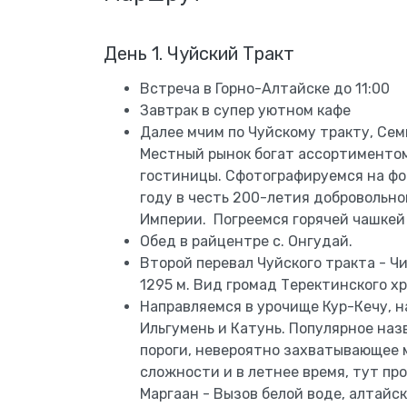
День 1. Чуйский Тракт
Встреча в Горно-Алтайске до 11:00
Завтрак в супер уютном кафе
Далее мчим по Чуйскому тракту, Семи
Местный рынок богат ассортиментом,
гостиницы. Сфотографируемся на фон
году в честь 200-летия добровольн
Империи. Погреемся горячей чашкей 
Обед в райцентре с. Онгудай.
Второй перевал Чуйского тракта - Ч
1295 м. Вид громад Теректинского х
Направляемся в урочище Кур-Кечу, н
Ильгумень и Катунь. Популярное наз
пороги, невероятно захватывающее м
сложности и в летнее время, тут пр
Маргаан - Вызов белой воде, алтайс