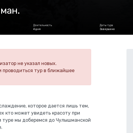
ман.
Длительность
Даты тура
4 дня
Завершено
изатор не указал новых.
и проводиться тур в ближайшее
аслаждение, которое дается лишь тем,
ех кто может увидеть красоту при
ом туре мы доберемся до Чулышманской
.