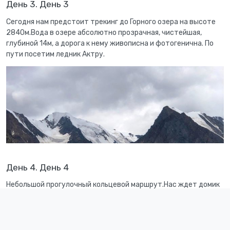
День 3. День 3
Сегодня нам предстоит трекинг до Горного озера на высоте
2840м.Вода в озере абсолютно прозрачная, чистейшая,
глубиной 14м, а дорога к нему живописна и фотогенична. По
пути посетим ледник Актру.
День 4. День 4
Небольшой прогулочный кольцевой маршрут.Нас ждет домик
Тронова, озеро Сачки, живописный водопад, мост через реку
Актру, ледник малый Актру и смотровая с которой видны все
вершины вокруг.Прогулка займёт около 4 часов. Остаток дня
можно отдохнуть у озера и сходить в баню.