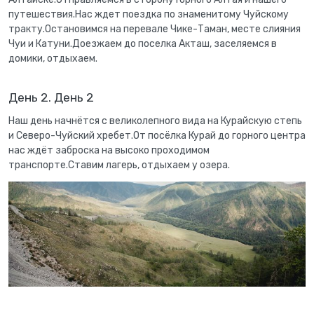
путешествия.Нас ждет поездка по знаменитому Чуйскому
тракту.Остановимся на перевале Чике-Таман, месте слияния
Чуи и Катуни.Доезжаем до поселка Акташ, заселяемся в
домики, отдыхаем.
День 2. День 2
Наш день начнётся с великолепного вида на Курайскую степь
и Северо-Чуйский хребет.От посёлка Курай до горного центра
нас ждёт заброска на высоко проходимом
транспорте.Ставим лагерь, отдыхаем у озера.