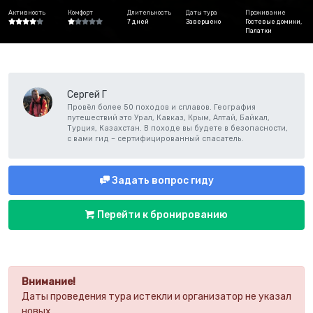
Активность
Комфорт
Длительность
Даты тура
Проживание
7 дней
Завершено
Гостевые домики,
Палатки
Сергей Г
Провёл более 50 походов и сплавов. География
путешествий это Урал, Кавказ, Крым, Алтай, Байкал,
Турция, Казахстан. В походе вы будете в безопасности,
с вами гид – сертифицированный спасатель.
Задать вопрос гиду
Перейти к бронированию
Внимание!
Даты проведения тура истекли и организатор не указал
новых.