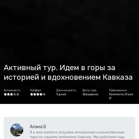
Активный тур. Идем в горы за
историей и вдохновением Кавказа
Активность
Комфорт
Длительность
Даты тура
Проживание
9 дней
Завершено
Кемпинги, Отели
3*
Алана Б
Я и мои коллеги создаём интересные и качественные
туры по нашему любимому Кавказу. Мы работаем над