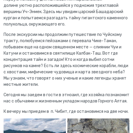
долине
уютно расположившейся у подножия трехглавой
вершины Уч-Энмек. Здесь мы увидим царский Башадарский
курган и попытаемся разгадать тайну гигантского каменного
полукольца, окружающего его.
После экскурсии мы продолжим путешествие по Чуйскому
тракту, полюбуемся пейзажами с перевала Чике-Таман,
побываем еще на одном священном месте — слиянии Чуи и
Катуни и остановимся в святилище Калбак-Таш. Вот где
концентрация тайн и загадок! Кто и когда выбил сотни
рисунков на камне? Есть ли здесь космические корабли, люди
с хвостами, мифические чудовища и карта звездного неба?
Мы узнаем, что говорят о них ученые и какие легенды хранят
местные жители.
Сегодня мы заедем в гости в этноаил, где хозяйка познакомит
нас с обычаями и жизненным укладом народов Горного Алтая.
К вечеру мы приедем в п. Чибит, где остановимся на две ночи.