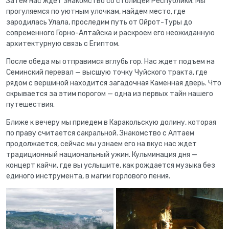
Затем нас ждет знакомство со столицей Республики. Мы
прогуляемся по уютным улочкам, найдем место, где
зародилась Улала, проследим путь от Ойрот-Туры до
современного Горно-Алтайска и раскроем его неожиданную
архитектурную связь с Египтом.
После обеда мы отправимся вглубь гор. Нас ждет подъем на
Семинский перевал — высшую точку Чуйского тракта, где
рядом с вершиной находится загадочная Каменная дверь. Что
скрывается за этим порогом — одна из первых тайн нашего
путешествия.
Ближе к вечеру мы приедем в Каракольскую долину, которая
по праву считается сакральной. Знакомство с Алтаем
продолжается, сейчас мы узнаем его на вкус нас ждет
традиционный национальный ужин. Кульминация дня —
концерт кайчи, где вы услышите, как рождается музыка без
единого инструмента, в магии горлового пения.