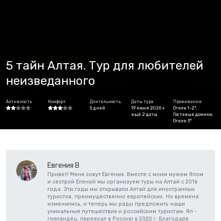
5 тайн Алтая. Тур для любителей
неизведанного
Активность
Комфорт
Длительность
Даты тура
Проживание
5 дней
19 июня 2026 +
Отели 1-2*,
ещё 2 даты
Гостевые домики,
Отели 3*
Евгения В
Привет! Меня зовут Евгения. Вместе с моим мужем Япом
и сестрой Еленой мы организуем туры на Алтай с 2016
года. Эти годы мы открывали Алтай для иностранных
туристов, преимущественно европейских. Но времена
изменились, и теперь мы рады предложить наши
уникальные путешествия и российским туристам. Яп -
голландец, переехал в Россию в 2020 г. Благодаря