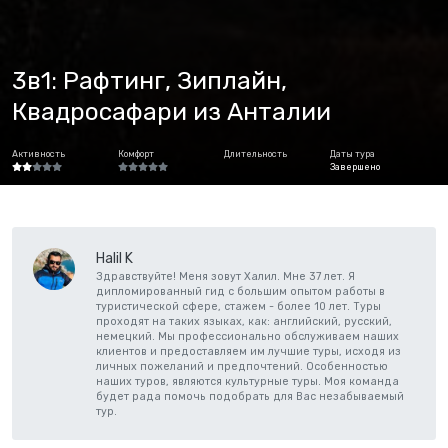
3в1: Рафтинг, Зиплайн,
Квадросафари из Анталии
Активность
Комфорт
Длительность
Даты тура
Завершено
Halil K
Здравствуйте! Меня зовут Халил. Мне 37 лет. Я
дипломированный гид с большим опытом работы в
туристической сфере, стажем - более 10 лет. Туры
проходят на таких языках, как: английский, русский,
немецкий. Мы профессионально обслуживаем наших
клиентов и предоставляем им лучшие туры, исходя из
личных пожеланий и предпочтений. Особенностью
наших туров, являются культурные туры. Моя команда
будет рада помочь подобрать для Вас незабываемый
тур.