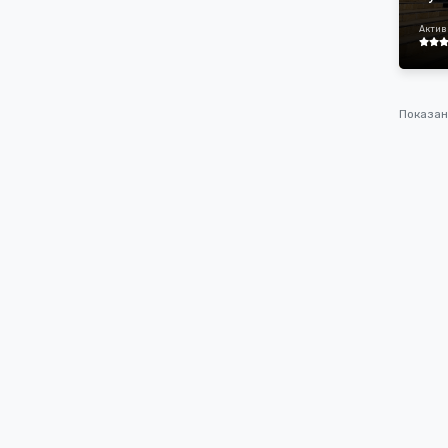
Таи
Актив
Показа