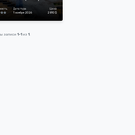
ланд, Лаос, Камбоджа)
ность
Дата тура
Цена
1 ноября 2026
2 810 $
ны записи
1-1
из
1
.