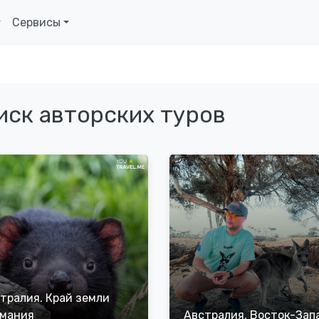
Сервисы
иск авторских туров
тралия. Край земли
мания
Австралия. Восток-Зап