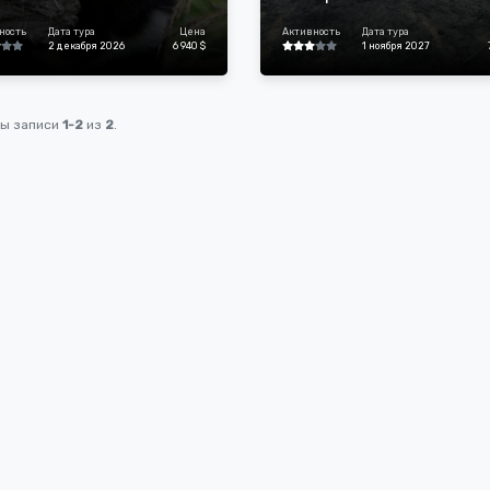
ность
Дата тура
Цена
Активность
Дата тура
2 декабря 2026
6 940 $
1 ноября 2027
ны записи
1-2
из
2
.