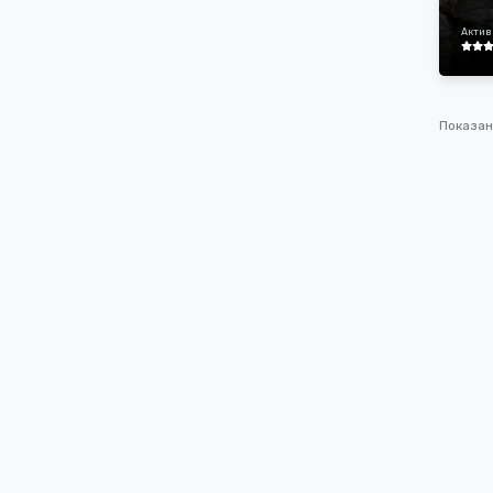
Актив
Показа