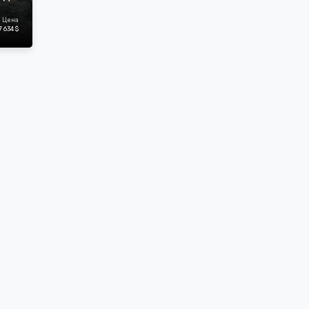
Цена
7 634 $